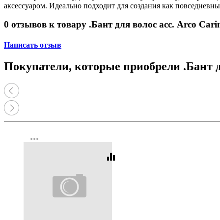
Принтеры, копиры, МФУ
аксессуаром. Идеально подходит для создания как повседневны
Оборудование банковское
Шредеры
0 отзывов к товару .Бант для волос асс. Arco Cari
Написать отзыв
Покупатели, которые приобрели .Бант дл
more_horiz
equalizer
Код:
408722