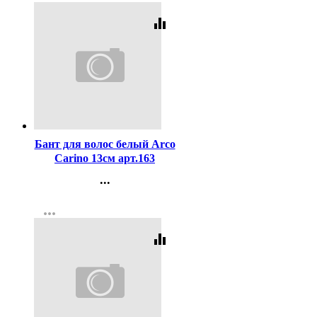
equalizer
Код:
414403
Бант для волос белый Arco
Carino 13см арт.163
...
Контакты
more_horiz
Регистрация
equalizer