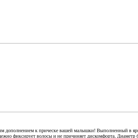
я обработка
 оргтехники
О
е с отделениями
ля
тов
 птицы, животные
ным дополнением к прическе вашей малышки! Выполненный в ярк
дежно фиксирует волосы и не причиняет дискомфорта. Диаметр ба