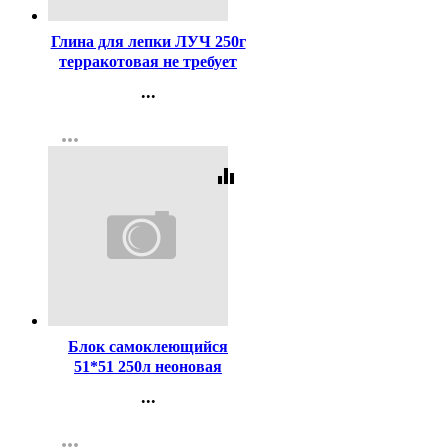
Глина для лепки ЛУЧ 250г
терракотовая не требует
обжига, затвердевает на
...
воздухе арт.32С 2135-08
Контакты
more_horiz
Регистрация
equalizer
Код:
241487
Блок самоклеющийся
51*51 250л неоновая
голубая + пастельная
...
голубая (deVENTE)
Контакты
арт.2010336 (Ст.288)
more_horiz
Регистрация