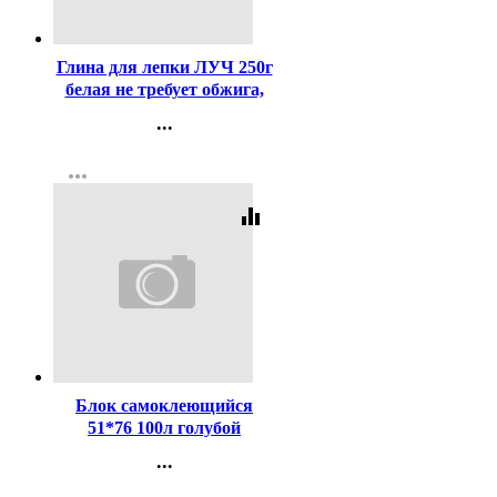
Код:
405080
Глина для лепки ЛУЧ 250г
белая не требует обжига,
затвердевает на воздухе
...
арт.32С 2133-08
Контакты
more_horiz
Регистрация
equalizer
Код:
311224
Блок самоклеющийся
51*76 100л голубой
(Attomex) арт.2010707 (Ст.)
...
Контакты