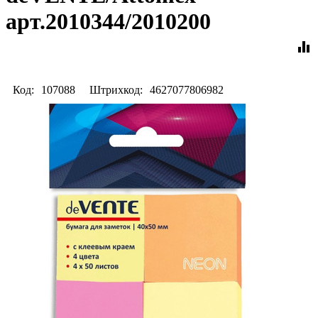
арт.2010344/2010200
equalizer
Код:
107088
Штрихкод:
4627077806982