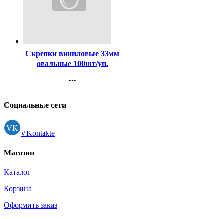
Код:
107132
Скрепки виниловые 33мм
овальные 100шт/уп.
deVENTE цветные
...
арт.4135325
Контакты
Регистрация
Социальные сети
VKontakte
Магазин
Каталог
Корзина
Оформить заказ