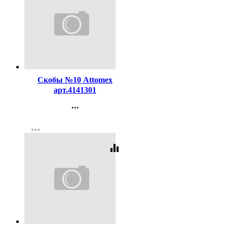
Код:
131049
Скобы №10 Attomex
арт.4141301
...
Контакты
more_horiz
Регистрация
equalizer
Код:
224533