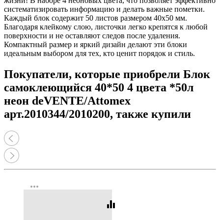
жизни! В наборе 4 неоновых цвета, что позволяет эффективно
систематизировать информацию и делать важные пометки.
Каждый блок содержит 50 листов размером 40х50 мм.
Благодаря клейкому слою, листочки легко крепятся к любой
поверхности и не оставляют следов после удаления.
Компактный размер и яркий дизайн делают эти блоки
идеальным выбором для тех, кто ценит порядок и стиль.
Покупатели, которые приобрели Блок
самоклеющийся 40*50 4 цвета *50л
неон deVENTE/Attomex
арт.2010344/2010200, также купили
more_horiz
equalizer