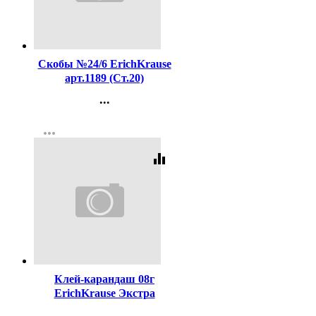
Код:
16204
Скобы №24/6 ErichKrause
арт.1189 (Ст.20)
...
Контакты
more_horiz
Регистрация
equalizer
Код:
20631
Клей-карандаш 08г
ErichKrause Экстра
арт.4433 (Ст.30)
...