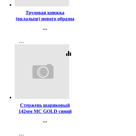
Трудовая книжка
(вкладыш) нового образца
...
Контакты
more_horiz
Регистрация
equalizer
Код:
2999
Стержень шариковый
142мм MC GOLD синий
(для ручек код 619)
...
Контакты
more_horiz
Регистрация