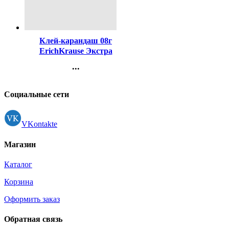
Код:
20631
Клей-карандаш 08г
ErichKrause Экстра
арт.4433 (Ст.30)
...
Контакты
Регистрация
Социальные сети
VKontakte
Магазин
Каталог
Корзина
Оформить заказ
Обратная связь