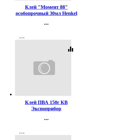
Клей "Момент 88"
особопрочный 30мл Henkel
арт.1139012
...
Контакты
more_horiz
Регистрация
equalizer
Код:
32185
Клей ПВА 150г КВ
Экспоприбор
...
Контакты
more_horiz
Регистрация