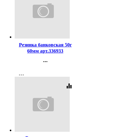
Код:
59004
Резинка банковская 50г
60мм арт.336933
...
Контакты
more_horiz
Регистрация
equalizer
Код:
29977