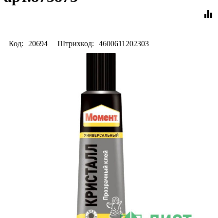
equalizer
Код:
20694
Штрихкод:
4600611202303