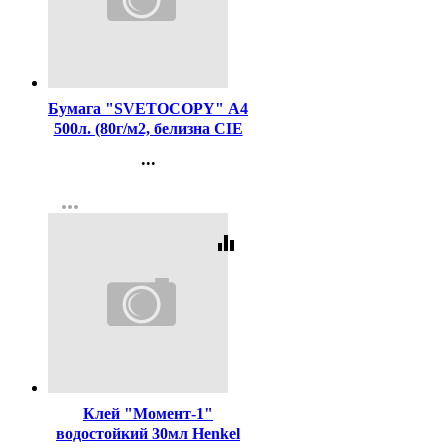
Код:
462
Бумага "SVETOCOPY" А4
500л. (80г/м2, белизна CIE
146%) (Светогорский ЦБК)
...
(Ст.5)
Контакты
more_horiz
Регистрация
equalizer
Код:
20693
Клей "Момент-1"
водостойкий 30мл Henkel