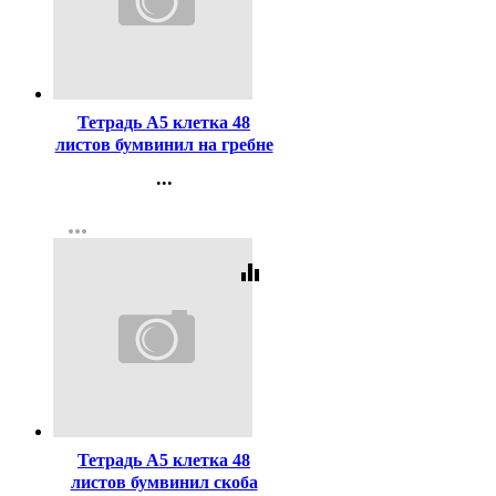
Код:
363759
Тетрадь А5 клетка 48
листов бумвинил на гребне
Hatber Металлик Мята арт
...
48Т5бвВ1гр
Контакты
more_horiz
Регистрация
equalizer
Код:
369037
Тетрадь А5 клетка 48
листов бумвинил скоба