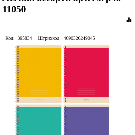
11050
equalizer
Код:
395834
Штрихкод:
4690326249045