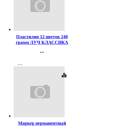
Код:
40651
Пластилин 12 цветов 240
грамм ЛУЧ КЛАССИКА
со стеком картонная
...
коробка арт 7С331-08
Контакты
more_horiz
Регистрация
equalizer
Код:
140853
Маркер перманентный