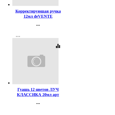
Корректирующая ручка
12мл deVENTE
металлический
...
наконечник арт.4061109
Контакты
more_horiz
Регистрация
equalizer
Код:
43884
Гуашь 12 цветов ЛУЧ
КЛАССИКА 20мл арт
19С1277-08
...
Контакты