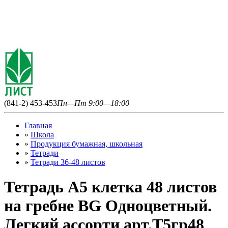
(841-2) 453-453
Пн—Пт 9:00—18:00
Главная
»
Школа
»
Продукция бумажная, школьная
»
Тетради
»
Тетради 36-48 листов
Тетрадь А5 клетка 48 листов
на гребне BG Одноцветный.
Легкий ассорти арт.Т5гр48