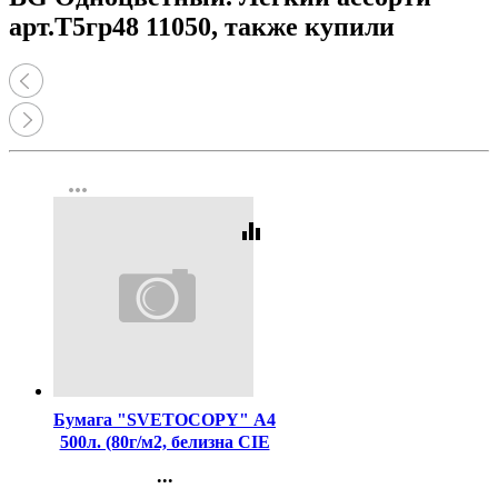
арт.Т5гр48 11050, также купили
more_horiz
equalizer
Код:
462
Бумага "SVETOCOPY" А4
500л. (80г/м2, белизна CIE
146%) (Светогорский ЦБК)
...
(Ст.5)