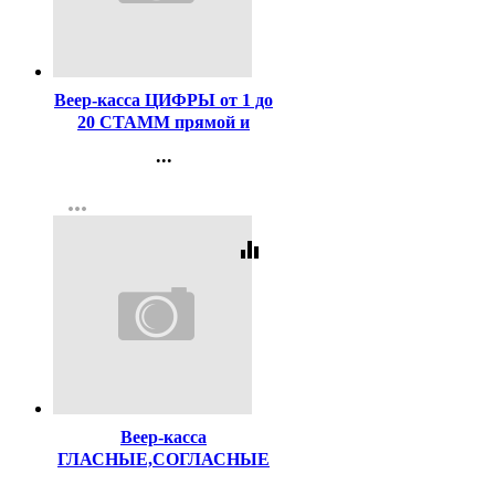
Код:
86649
Веер-касса ЦИФРЫ от 1 до
20 СТАММ прямой и
обратный счет арт ВК15
...
Контакты
more_horiz
Регистрация
equalizer
Код:
39085
Веер-касса
ГЛАСНЫЕ,СОГЛАСНЫЕ
БУКВЫ СТАММ арт ВК11
...