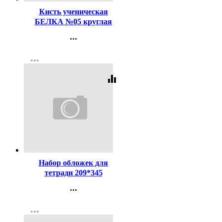
Кисть ученическая
БЕЛКА №05 круглая
...
Контакты
more_horiz
Регистрация
equalizer
Код:
65401
Набор обложек для
тетради 209*345
полипропилен 50мкм 10
...
штук в наборе арт.Т50-10п
Контакты
more_horiz
Регистрация