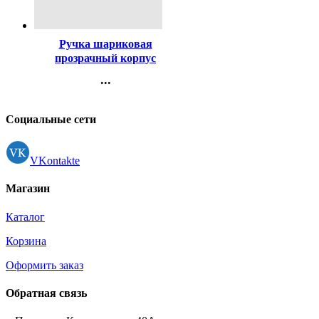
Код:
447
Ручка шариковая
прозрачный корпус
(BEIFA) синий, 0,5мм
...
арт.АА 927 BL
Контакты
Регистрация
Социальные сети
VKontakte
Магазин
Каталог
Корзина
Оформить заказ
Обратная связь