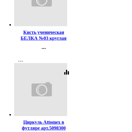
Код:
116496
Кисть ученическая
БЕЛКА №03 круглая
...
Контакты
more_horiz
Регистрация
equalizer
Код:
119238
Циркуль Attomex в
футляре арт.5098300