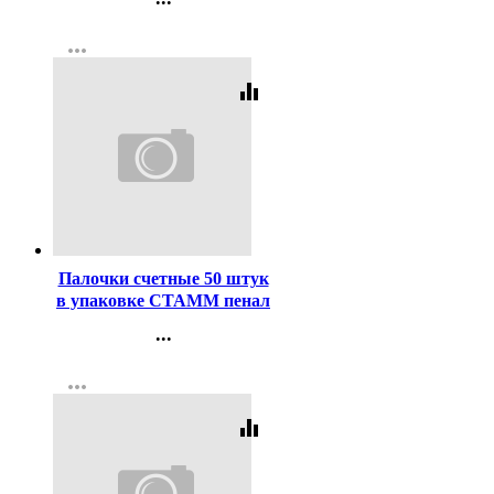
Контакты
more_horiz
Регистрация
equalizer
Код:
29574
Палочки счетные 50 штук
в упаковке СТАММ пенал
арт СП04
...
Контакты
more_horiz
Регистрация
equalizer