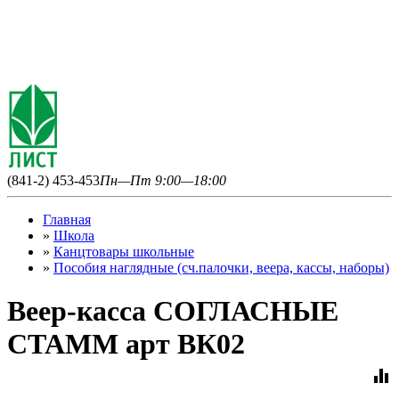
(841-2) 453-453
Пн—Пт 9:00—18:00
Главная
»
Школа
»
Канцтовары школьные
»
Пособия наглядные (сч.палочки, веера, кассы, наборы)
Веер-касса СОГЛАСНЫЕ
СТАММ арт ВК02
equalizer