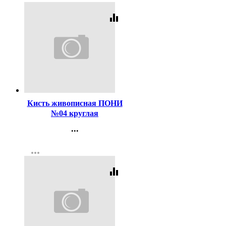
equalizer
Код:
47480
Кисть живописная ПОНИ
№04 круглая
...
Контакты
more_horiz
Регистрация
equalizer