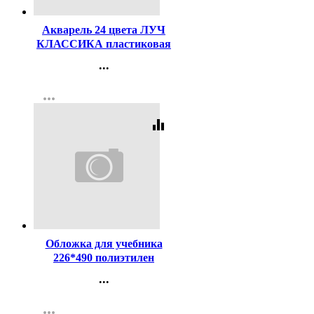
Акварель 24 цвета ЛУЧ
КЛАССИКА пластиковая
коробка без кисти медовые
...
арт 19С1294-08
Контакты
more_horiz
Регистрация
equalizer
Код:
15849
Обложка для учебника
226*490 полиэтилен
150мкм универсальная М
...
арт У 226
Контакты
more_horiz
Регистрация