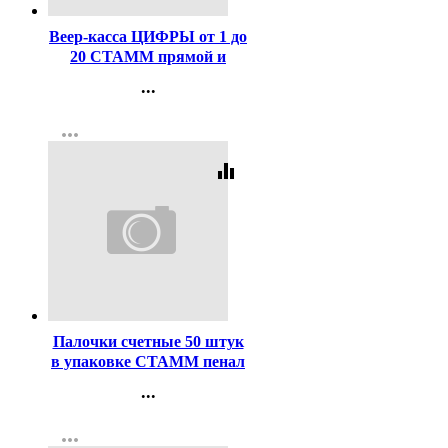
Веер-касса ЦИФРЫ от 1 до
20 СТАММ прямой и
обратный счет арт ВК15
...
Контакты
more_horiz
Регистрация
equalizer
Код:
29574
Палочки счетные 50 штук
в упаковке СТАММ пенал
арт СП04
...
Контакты
more_horiz
Регистрация