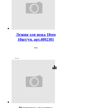
Код:
318
Лезвия для ножа 18мм
10шт/уп. арт.4092301
...
Контакты
more_horiz
Регистрация
equalizer
Код:
381791