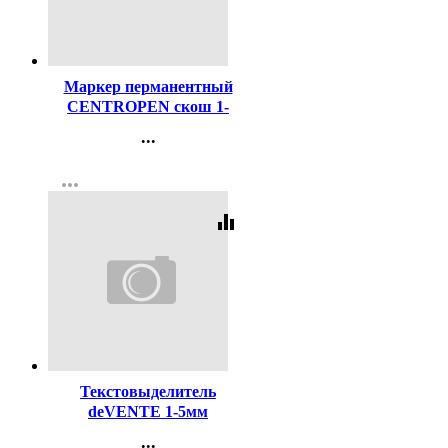
Код:
38681
Маркер перманентный
CENTROPEN скош 1-
4,6мм черный арт.8576/Ч
...
Контакты
more_horiz
Регистрация
equalizer
Код:
98765
Текстовыделитель
deVENTE 1-5мм
скошенный зеленый
...