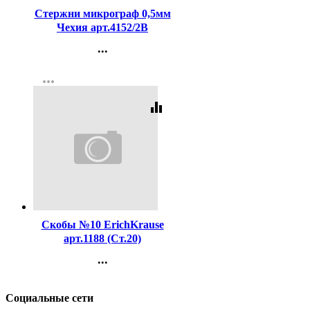
Стержни микрограф 0,5мм
Чехия арт.4152/2В
...
Контакты
more_horiz
Регистрация
equalizer
Код:
16199
Скобы №10 ErichKrause
арт.1188 (Ст.20)
...
Контакты
Регистрация
Социальные сети