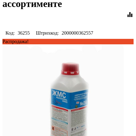
ассортименте
equalizer
Код:
36255
Штрихкод:
2000000362557
Распродажа!