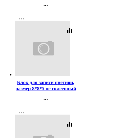
NOOR без ластика арт.1500
...
2В
Контакты
more_horiz
Регистрация
equalizer
Код:
102952
Блок для записи цветной,
размер 8*8*5 не склеенный
...
Контакты
more_horiz
Регистрация
equalizer