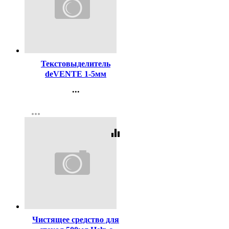
Код:
98767
Текстовыделитель
deVENTE 1-5мм
скошенный оранж
...
арт.5045327
Контакты
more_horiz
Регистрация
equalizer
Код:
11797
Чистящее средство для