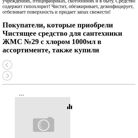
учреждениях, птицефабриках, скотобойнях и в быту. Средство
содержит гипохлорит! Чистит, обезжиривает, дезинфицирует,
отбеливает поверхность и придает запах свежести!
Покупатели, которые приобрели
Чистящее средство для сантехники
ЖМС №29 с хлором 1000мл в
ассортименте, также купили
more_horiz
equalizer