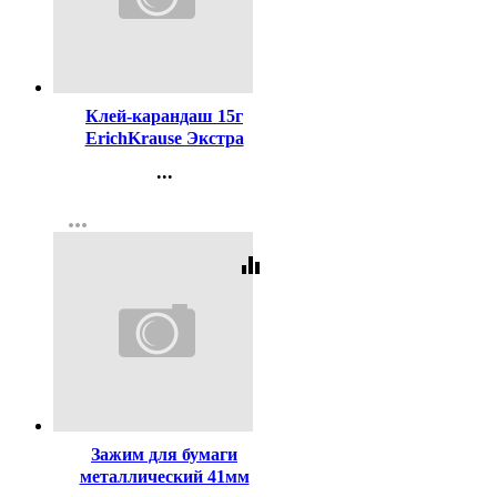
Код:
20630
Клей-карандаш 15г
ErichKrause Экстра
арт.4443 (Ст.20/480)
...
Контакты
more_horiz
Регистрация
equalizer
Код:
65219
Зажим для бумаги
металлический 41мм