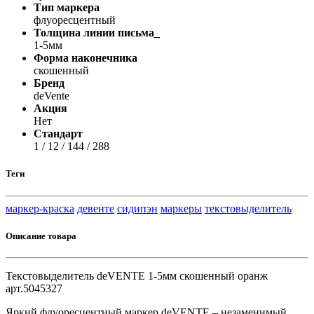
Тип маркера
флуоресцентный
Толщина линии письма_
1-5мм
Форма наконечника
скошенный
Бренд
deVente
Акция
Нет
Стандарт
1 / 12 / 144 / 288
Теги
маркер-краска
девенте
сидипэн
маркеры
текстовыделитель
Описание товара
Текстовыделитель deVENTE 1-5мм скошенный оранж
арт.5045327
Яркий флуоресцентный маркер deVENTE – незаменимый