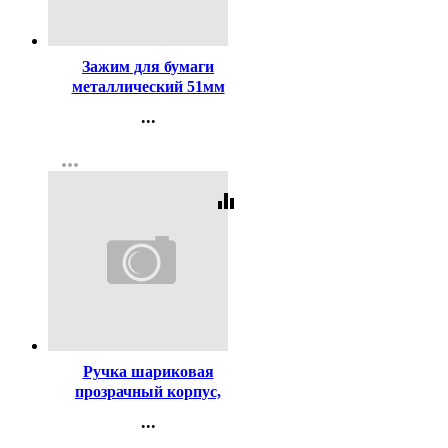
Код:
123
Зажим для бумаги
металлический 51мм
черный арт. SBC51/4131305
...
Контакты
more_horiz
Регистрация
equalizer
Код:
29977
Ручка шариковая
прозрачный корпус,
резиновый упор (PIANO)
...
Максрайтер (Maxriter)
Контакты