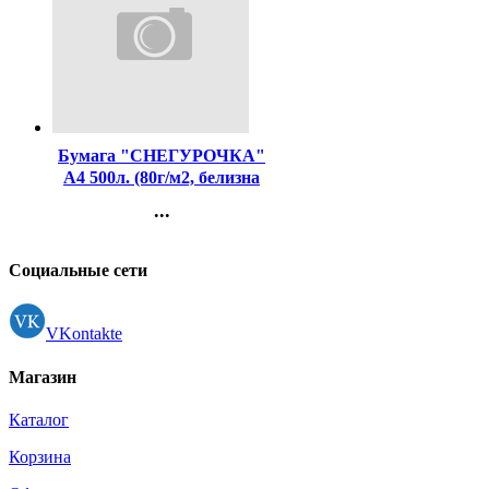
Код:
419
Бумага "СНЕГУРОЧКА"
А4 500л. (80г/м2, белизна
CIE 146%) (АО "СЛПК"I)
...
(Ст.5)
Контакты
Регистрация
Социальные сети
VKontakte
Магазин
Каталог
Корзина