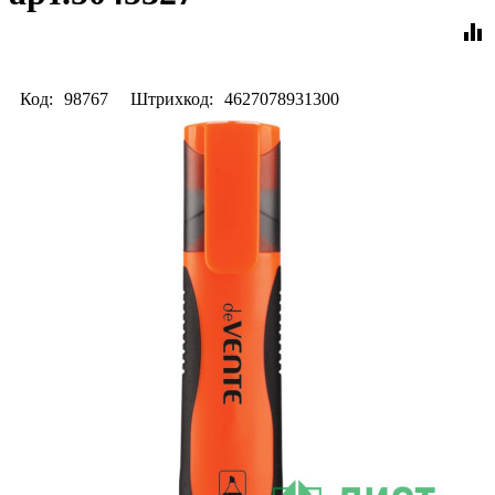
equalizer
Код:
98767
Штрихкод:
4627078931300