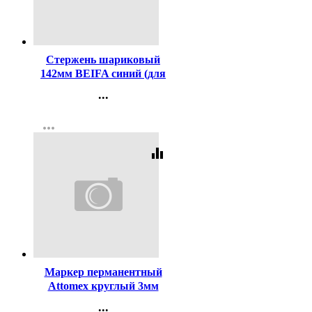
Код:
448
Стержень шариковый
142мм BEIFA синий (для
ручек код 447) арт.АА134-
...
BL
Контакты
more_horiz
Регистрация
equalizer
Код:
140853
Маркер перманентный
Attomex круглый 3мм
черный арт.5043501
...