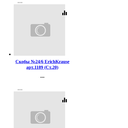
more_horiz
Регистрация
equalizer
Код:
16204
Скобы №24/6 ErichKrause
арт.1189 (Ст.20)
...
Контакты
more_horiz
Регистрация
equalizer