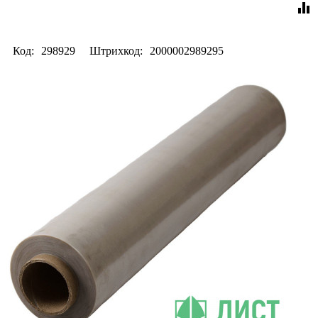
equalizer
Код:
298929
Штрихкод:
2000002989295