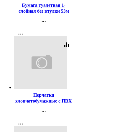
Бумага туалетная 1-
слойная без втулки 53м
серая Набережные Челны
...
Контакты
more_horiz
Регистрация
equalizer
Код:
373437
Перчатки
хлопчатобумажные с ПВХ
10 класс 4 нитки точка
...
белые 116 тэкс
Контакты
more_horiz
Регистрация