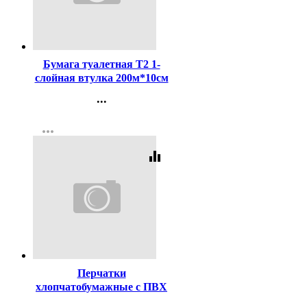
Код:
72718
Бумага туалетная Т2 1-
слойная втулка 200м*10см
рулон белая Tellus (TORK
...
Universal) Т2 арт.120197
Контакты
more_horiz
Регистрация
equalizer
Код:
247204
Перчатки
хлопчатобумажные с ПВХ
7,5 класс 6 ниток точка