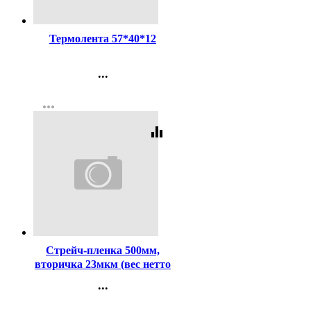
Код:
124177
Термолента 57*40*12
...
Контакты
more_horiz
Регистрация
equalizer
Код:
91005
Стрейч-пленка 500мм,
вторичка 23мкм (вес нетто
2кг, стрипинг)
...
Контакты