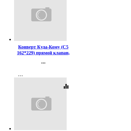
Код:
131211
Конверт Куда-Кому (С5
162*229) прямой клапан,
стрип, 80г (с внутренней
...
серой запечаткой)
Контакты
more_horiz
Регистрация
equalizer
Код:
3911