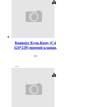
equalizer
Код:
139049
Конверт Куда-Кому (С4
324*229) прямой клапан,
стрип, 90г(с внутренней
...
серой запечаткой)
Контакты
more_horiz
Регистрация
equalizer
Код:
359794