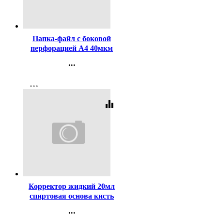
Код:
341305
Папка-файл с боковой
перфорацией А4 40мкм
гладкие КОМПЛЕКТ
...
100шт./уп.
Контакты
more_horiz
Регистрация
equalizer
Код:
94155
Корректор жидкий 20мл
спиртовая основа кисть
deVENTE арт.4060103
...