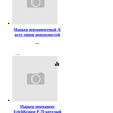
Код:
10134
Маркер перманентный Д/
всех типов поверхностей
(MULTI MARKER)
...
круглый 3мм черный
Контакты
арт.CPM-800
more_horiz
Регистрация
equalizer
Код:
386785
Маркер перманент
ErichKrause P-70 круглый