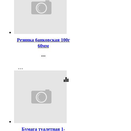
Код:
59005
Резинка банковская 100г
60мм
...
Контакты
more_horiz
Регистрация
equalizer
Код:
3911
Бумага туалетная 1-