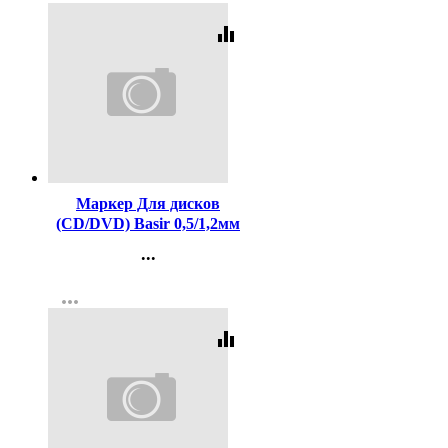
equalizer
Код:
443674
Маркер Для дисков
(CD/DVD) Basir 0,5/1,2мм
двухсторонний черный
...
арт.HD120/чёрн./WH-2001
Контакты
more_horiz
Регистрация
equalizer