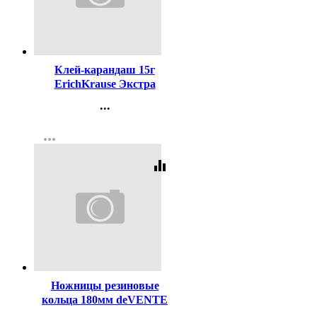
Код:
20630
Клей-карандаш 15г
ErichKrause Экстра
арт.4443 (Ст.20/480)
...
Контакты
more_horiz
Регистрация
equalizer
Код:
98537
Ножницы резиновые
кольца 180мм deVENTE
арт.4091312