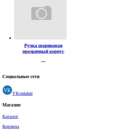
Код:
447
Ручка шариковая
прозрачный корпус
(BEIFA) синий, 0,5мм
...
арт.АА 927 BL
Контакты
Регистрация
Социальные сети
VKontakte
Магазин
Каталог
Корзина