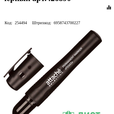
equalizer
Код:
254494
Штрихкод:
6958743700227