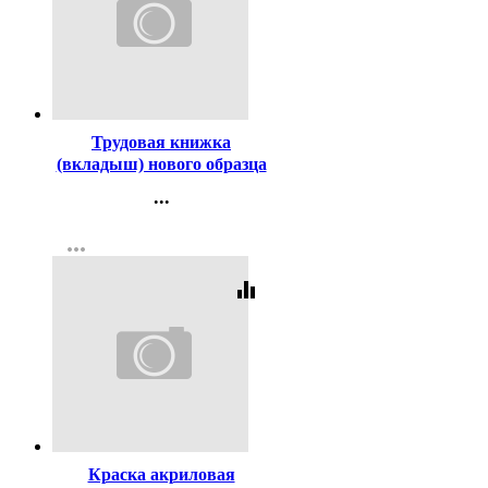
Код:
3434
Трудовая книжка
(вкладыш) нового образца
...
Контакты
more_horiz
Регистрация
equalizer
Код:
106577
Краска акриловая