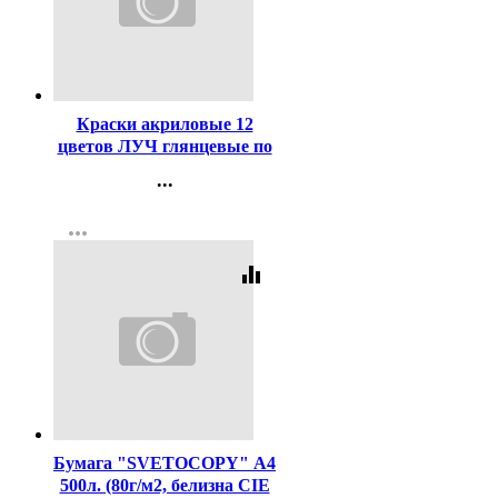
Код:
106583
Краски акриловые 12
цветов ЛУЧ глянцевые по
20 мл арт.22С 1409-08
...
Контакты
more_horiz
Регистрация
equalizer
Код:
462
Бумага "SVETOCOPY" А4
500л. (80г/м2, белизна CIE