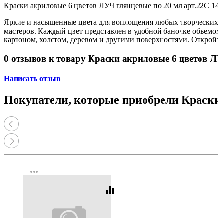
Принтеры, копиры, МФУ
Краски акриловые 6 цветов ЛУЧ глянцевые по 20 мл арт.22С 1
Оборудование банковское
Шредеры
Яркие и насыщенные цвета для воплощения любых творческих 
мастеров. Каждый цвет представлен в удобной баночке объемом
картоном, холстом, деревом и другими поверхностями. Открой
0 отзывов к товару Краски акриловые 6 цветов Л
Написать отзыв
Покупатели, которые приобрели Краски
more_horiz
equalizer