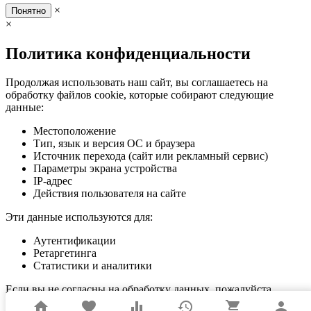
×
Понятно
×
Политика конфиденциальности
Продолжая использовать наш сайт, вы соглашаетесь на
обработку файлов cookie, которые собирают следующие
данные:
Местоположение
Тип, язык и версия ОС и браузера
Источник перехода (сайт или рекламный сервис)
Параметры экрана устройства
IP-адрес
Действия пользователя на сайте
Эти данные используются для:
Аутентификации
Ретаргетинга
Статистики и аналитики
Если вы не согласны на обработку данных, пожалуйста,
покиньте сайт.
home
favorite
equalizer
history
shopping_cart
person