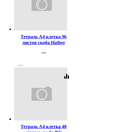
Код:
442987
Тетрадь А4 клетка 96
листов скоба Hatber
Мимимилк (Mimimilk)
...
матовая ламинация
Контакты
ассорти арт.96Т4лВ1
more_horiz
Регистрация
equalizer
Код:
443426
Тетрадь А4 клетка 48