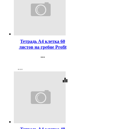
Код:
456787
Тетрадь А4 клетка 60
листов на гребне Profit
Живи сейчас цветная
...
мелованная обложка
Контакты
арт.60-9017
more_horiz
Регистрация
equalizer
Код:
460119