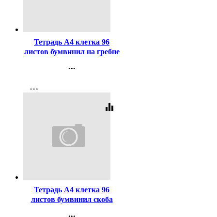
Код:
395806
Тетрадь А4 клетка 96
листов бумвинил на гребне
Hatber Металлик Черная
...
арт.96Т4бвВ1гр
Контакты
more_horiz
Регистрация
equalizer
Код:
417756
Тетрадь А4 клетка 96
листов бумвинил скоба
второй блок BG синий
...