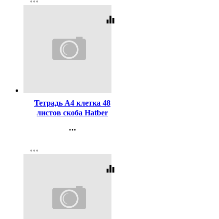
more_horiz
Регистрация
equalizer
Код:
337816
Тетрадь А4 клетка 48
листов скоба Hatber
Путешествие ассорти арт
...
48Т4В1
Контакты
more_horiz
Регистрация
equalizer