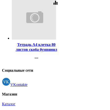
equalizer
Код:
462329
Тетрадь А4 клетка 80
листов скоба бумвинил
второй блок BG синий
...
арт.Т4бв80кЭ_12326
Контакты
Регистрация
Социальные сети
VKontakte
Магазин
Каталог