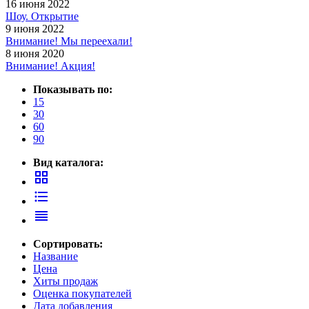
16 июня 2022
Шоу. Открытие
9 июня 2022
Внимание! Мы переехали!
8 июня 2020
Внимание! Акция!
Показывать по:
15
30
60
90
Вид каталога:
grid_view
format_list_bulleted
reorder
Сортировать:
Название
Цена
Хиты продаж
Оценка покупателей
Дата добавления