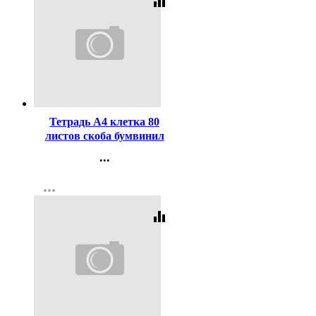
equalizer
Код:
1947
Тетрадь А4 клетка 80
листов скоба бумвинил
Маяк арт Т-4080 Б2
...
ассорти
Контакты
more_horiz
Регистрация
equalizer
Код:
64323