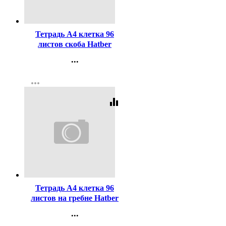
Код:
375429
Тетрадь А4 клетка 96
листов скоба Hatber
КРОКО серия Книга
...
(THEBOOK) арт.96Т4тВ1
Контакты
more_horiz
Регистрация
equalizer
Код:
380650
Тетрадь А4 клетка 96
листов на гребне Hatber
Природа (Nature) ассорти
...
арт 96Т4тВ1гр