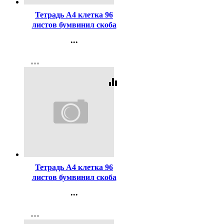
Тетрадь А4 клетка 96
листов бумвинил скоба
Маяк Синий арт Т-4096 Б2
...
Контакты
more_horiz
Регистрация
equalizer
Код:
61562
Тетрадь А4 клетка 96
листов бумвинил скоба
Маяк Зеленыйарт Т4096
...
Б2
Контакты
more_horiz
Регистрация