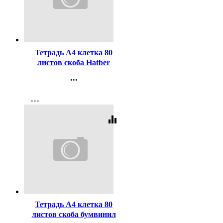
Код:
424899
Тетрадь А4 клетка 80
листов скоба Hatber
Живописные пейзажи
...
глянцевая ламинация
Контакты
ассорти арт.80Т4лВ1
more_horiz
Регистрация
equalizer
Код:
433269
Тетрадь А4 клетка 80
листов скоба бумвинил