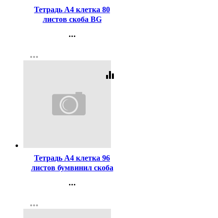
Тетрадь А4 клетка 80
листов скоба BG
Моноколор. Форма
...
ассорти арт.Т4ск80 63254
Контакты
more_horiz
Регистрация
equalizer
Код:
462330
Тетрадь А4 клетка 96
листов бумвинил скоба
второй блок BG синий
...
арт.Т4бв96кЭ_12342
Контакты
more_horiz
Регистрация