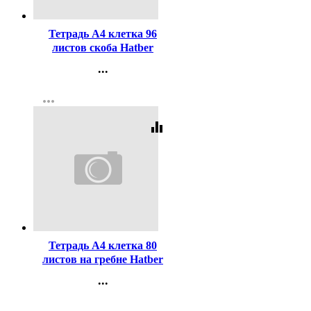
Код:
270312
Тетрадь А4 клетка 96
листов скоба Hatber
Нежный дизайн (Gentle
...
design) обложка
Контакты
мелованный картон арт
more_horiz
Регистрация
96Т4B3
equalizer
Код:
327386
Тетрадь А4 клетка 80
листов на гребне Hatber
Закаты перфорация для
...
подшивки ассорти арт
Контакты
80Т4В1гр