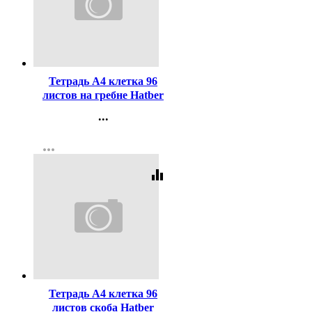
Код:
268773
Тетрадь А4 клетка 96
листов на гребне Hatber
Океан многоуровневая
...
перфорация
Контакты
ламинированная обложка
more_horiz
Регистрация
ассорти арт 96Т4B3гр
equalizer
Код:
375429
Тетрадь А4 клетка 96
листов скоба Hatber