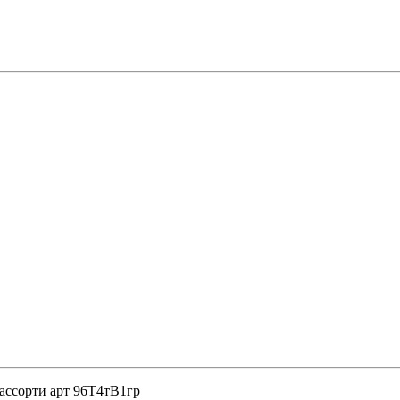
 ассорти арт 96Т4тВ1гр