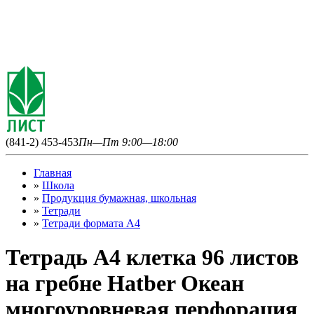
(841-2) 453-453
Пн—Пт 9:00—18:00
Главная
»
Школа
»
Продукция бумажная, школьная
»
Тетради
»
Тетради формата А4
Тетрадь А4 клетка 96 листов
на гребне Hatber Океан
многоуровневая перфорация