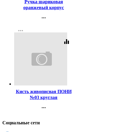
Ручка шариковая
оранжевый корпус
(ErichKrause) R-301 Охра
...
(Orange) синий, 0,7мм
Контакты
арт.43194 (Ст.50)
more_horiz
Регистрация
equalizer
Код:
47479
Кисть живописная ПОНИ
№03 круглая
...
Контакты
Регистрация
Социальные сети