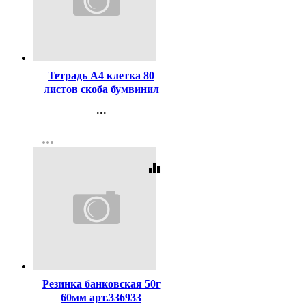
Код:
1947
Тетрадь А4 клетка 80
листов скоба бумвинил
Маяк арт Т-4080 Б2
...
ассорти
Контакты
more_horiz
Регистрация
equalizer
Код:
59004
Резинка банковская 50г
60мм арт.336933