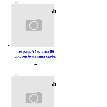
more_horiz
Регистрация
equalizer
Код:
61562
Тетрадь А4 клетка 96
листов бумвинил скоба
Маяк Зеленыйарт Т4096
...
Б2
Контакты
more_horiz
Регистрация
equalizer