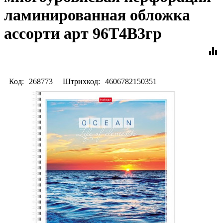
ламинированная обложка
ассорти арт 96Т4B3гр
equalizer
Код:
268773
Штрихкод:
4606782150351