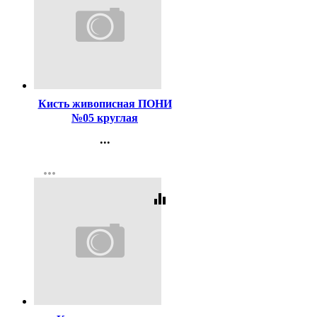
Код:
47481
Кисть живописная ПОНИ
№05 круглая
...
Контакты
more_horiz
Регистрация
equalizer
Код:
47495