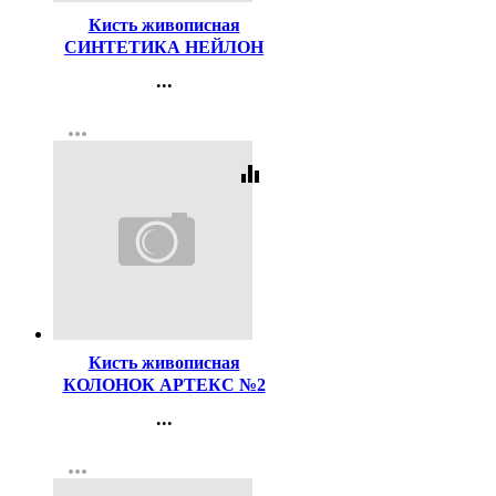
Кисть живописная
СИНТЕТИКА НЕЙЛОН
№04 плоская
...
Контакты
more_horiz
Регистрация
equalizer
Код:
47488
Кисть живописная
КОЛОНОК АРТЕКС №2
круглая
...
Контакты
more_horiz
Регистрация