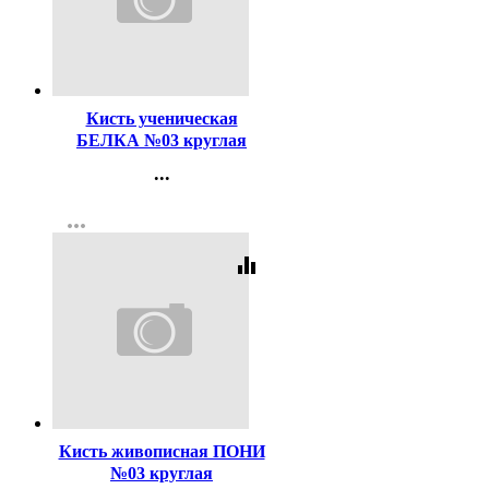
Код:
116496
Кисть ученическая
БЕЛКА №03 круглая
...
Контакты
more_horiz
Регистрация
equalizer
Код:
47479
Кисть живописная ПОНИ
№03 круглая