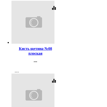
equalizer
Код:
47514
Кисть щетина №08
плоская
...
Контакты
more_horiz
Регистрация
equalizer