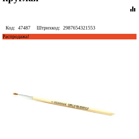
equalizer
Код:
47487
Штрихкод:
2987654321553
Распродажа!