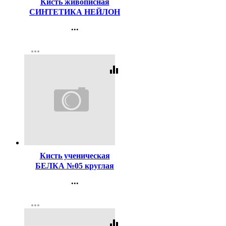
Кисть живописная
СИНТЕТИКА НЕЙЛОН
№03 круглая
...
Контакты
more_horiz
Регистрация
equalizer
Код:
121324
Кисть ученическая
БЕЛКА №05 круглая
...
Контакты
more_horiz
Регистрация
equalizer