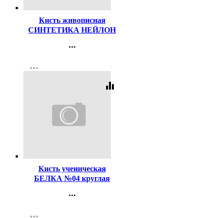
Кисть живописная
СИНТЕТИКА НЕЙЛОН
№04 круглая
...
Контакты
more_horiz
Регистрация
equalizer
Код:
116497
Кисть ученическая
БЕЛКА №04 круглая
...
Контакты
more_horiz
Регистрация