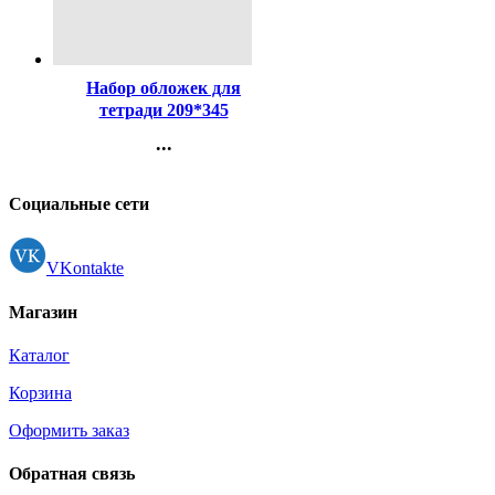
Код:
15848
Набор обложек для
тетради 209*345
полиэтилен 100мкм 10
...
штук в наборе арт Т100-10
Контакты
Регистрация
Социальные сети
VKontakte
Магазин
Каталог
Корзина
Оформить заказ
Обратная связь