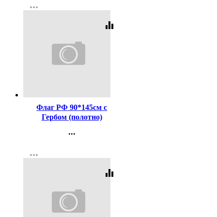
more_horiz
Регистрация
equalizer
Код:
267240
Флаг РФ 90*145см с
Гербом (полотно)
...
Контакты
more_horiz
Регистрация
equalizer