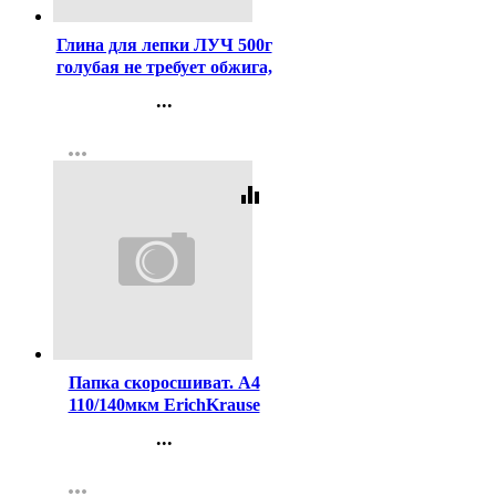
Глина для лепки ЛУЧ 500г
голубая не требует обжига,
затвердевает на воздухе
...
арт 31С 1961-08
Контакты
more_horiz
Регистрация
equalizer
Код:
364518
Папка скоросшиват. А4
110/140мкм ErichKrause
зеленый арт.50005 (Ст.20)
...
Контакты
more_horiz
Регистрация