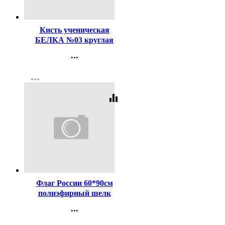
Код:
116496
Кисть ученическая
БЕЛКА №03 круглая
...
Контакты
more_horiz
Регистрация
equalizer
Код:
438633
Флаг России 60*90см
полиэфирный шелк
арт.261022
...
Контакты