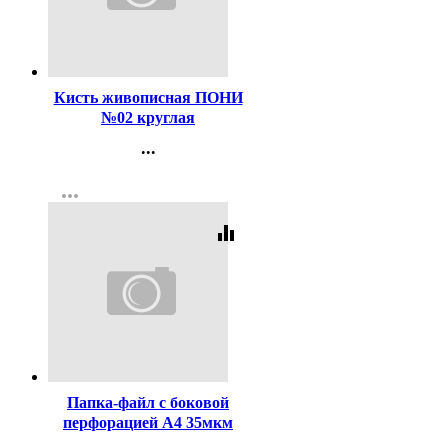
Код:
47478
Кисть живописная ПОНИ
№02 круглая
...
Контакты
more_horiz
Регистрация
equalizer
Код:
359794
Папка-файл с боковой
перфорацией А4 35мкм
гладкие КОМПЛЕКТ