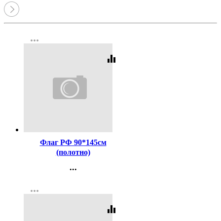
more_horiz
equalizer
Код:
25832
Флаг РФ 90*145см
(полотно)
...
Контакты
more_horiz
Регистрация
equalizer