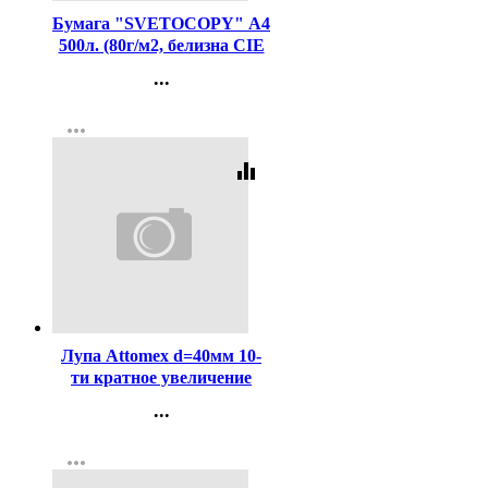
Бумага "SVETOCOPY" А4
500л. (80г/м2, белизна CIE
146%) (Светогорский ЦБК)
...
(Ст.5)
Контакты
more_horiz
Регистрация
equalizer
Код:
167266
Лупа Attomex d=40мм 10-
ти кратное увеличение
арт.4080300
...
Контакты
more_horiz
Регистрация