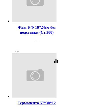
Код:
208568
Флаг РФ 16*24см без
подставки (Ст.300)
...
Контакты
more_horiz
Регистрация
equalizer
Код:
255710
Термолента 57*30*12