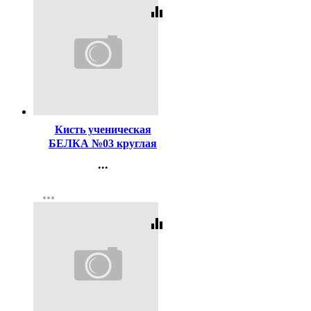
equalizer
Код:
116496
Кисть ученическая
БЕЛКА №03 круглая
...
Контакты
more_horiz
Регистрация
equalizer
Код:
121324