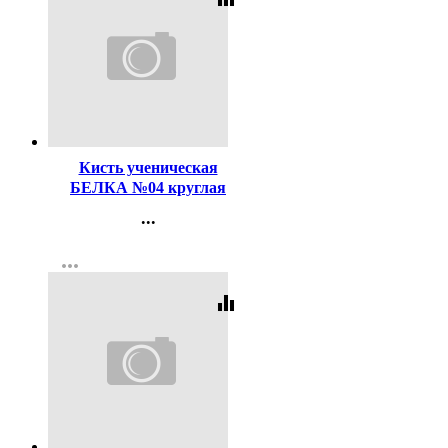
Код:
116497
Кисть ученическая
БЕЛКА №04 круглая
...
Контакты
more_horiz
Регистрация
equalizer
Код:
15849