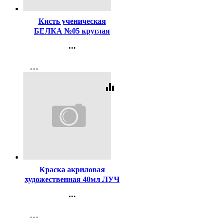
Кисть ученическая
БЕЛКА №05 круглая
...
Контакты
more_horiz
Регистрация
equalizer
Код:
141496
Краска акриловая
художественная 40мл ЛУЧ
белая арт.23С1458-08
...
Контакты
more_horiz