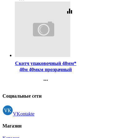
Регистрация
equalizer
Код:
181126
Скотч упаковочный 48мм*
40м 40мкм прозрачный
арт. 50426/480200
...
Контакты
Регистрация
Социальные сети
VKontakte
Магазин