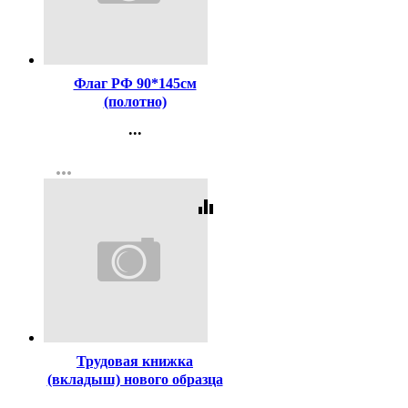
Код:
25832
Флаг РФ 90*145см
(полотно)
...
Контакты
more_horiz
Регистрация
equalizer
Код:
3434
Трудовая книжка
(вкладыш) нового образца
...