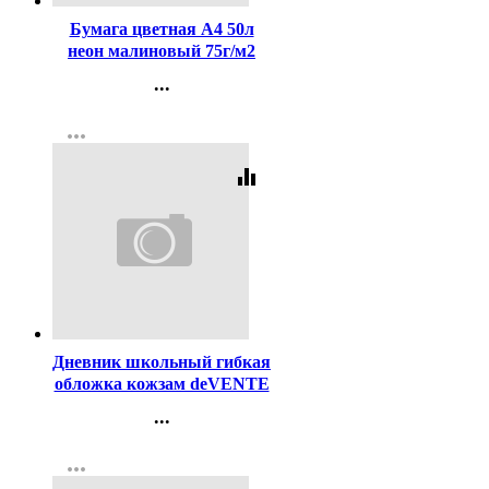
Бумага цветная А4 50л
неон малиновый 75г/м2
deVENTE
...
Контакты
more_horiz
Регистрация
equalizer
Код:
459552
Дневник школьный гибкая
обложка кожзам deVENTE
Вот видите, не сделали..
...
шелкография, отстрочка,
Контакты
ляссе арт.2021617
more_horiz
Регистрация