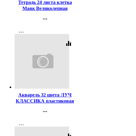
Тетрадь 24 листа клетка
Маяк Великолепная
пятерка арт Т5024 О1В5-5
...
Контакты
more_horiz
Регистрация
equalizer
Код:
156905
Акварель 32 цвета ЛУЧ
КЛАССИКА пластиковая
коробка без кисти медовые
...
арт 26С 1579-08
Контакты
more_horiz
Регистрация
equalizer