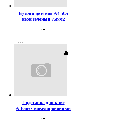
Бумага цветная А4 50л
неон зеленый 75г/м2
...
Контакты
more_horiz
Регистрация
equalizer
Код:
320307
Подставка для книг
Attomex никелированный
металл и пластик Зеленая
...
18х17см арт.8063013
Контакты