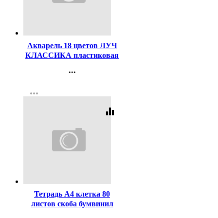
Код:
22097
Акварель 18 цветов ЛУЧ
КЛАССИКА пластиковая
коробка без кисти медовые
...
арт 19С1292-08
Контакты
more_horiz
Регистрация
equalizer
Код:
1947
Тетрадь А4 клетка 80
листов скоба бумвинил
Маяк арт Т-4080 Б2