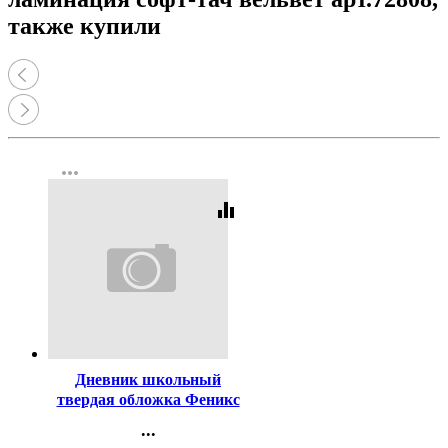
также купили
more_horiz
equalizer
Код:
459700
Дневник школьный
твердая обложка Феникс
Британский кот матовая
...
ламинация арт.72733