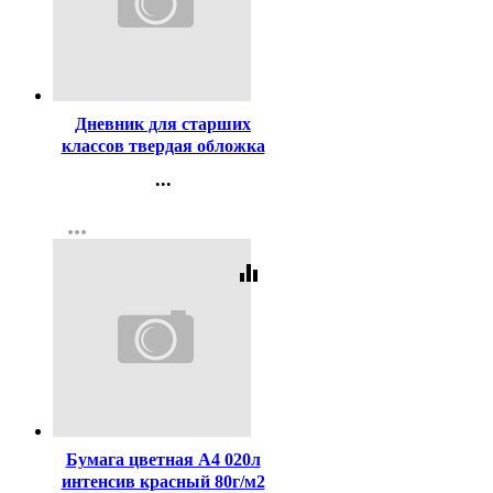
Код:
448506
Дневник для старших
классов твердая обложка
Феникс Девушка с косами
...
глянцевая ламинация
Контакты
арт.69723
more_horiz
Регистрация
equalizer
Код:
373746
Бумага цветная А4 020л
интенсив красный 80г/м2