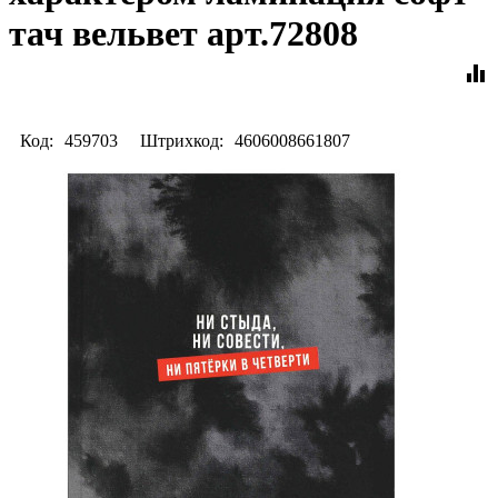
тач вельвет арт.72808
equalizer
Код:
459703
Штрихкод:
4606008661807