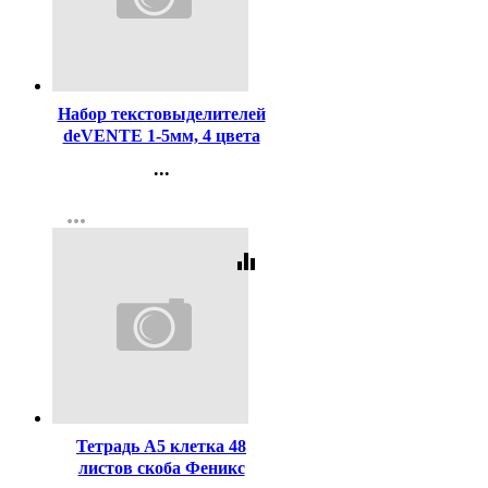
Код:
122451
Набор текстовыделителей
deVENTE 1-5мм, 4 цвета
(желт/зел/оранж/роз)
...
арт.5045329
Контакты
more_horiz
Регистрация
equalizer
Код:
459724
Тетрадь А5 клетка 48
листов скоба Феникс