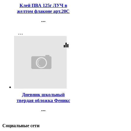
Клей ПВА 125г ЛУЧ в
желтом флаконе арт.20С
1354-08
...
Контакты
more_horiz
Регистрация
equalizer
Код:
460061
Дневник школьный
твердая обложка Феникс
Гонщик в шлеме
...
глянцевая ламинация
Контакты
тиснение фольгой
Регистрация
арт.72755
Социальные сети