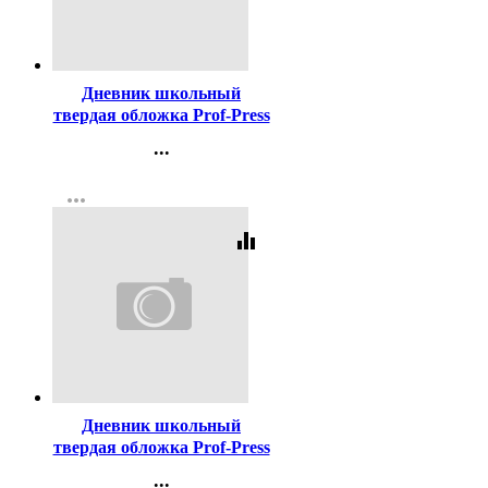
Код:
450035
Дневник школьный
твердая обложка Prof-Press
Котенок с голубыми
...
глазами глянцевая
Контакты
ламинация матовый лак
more_horiz
Регистрация
арт.Д40-3857
equalizer
Код:
459485
Дневник школьный
твердая обложка Prof-Press
Красивый цветок-1
...