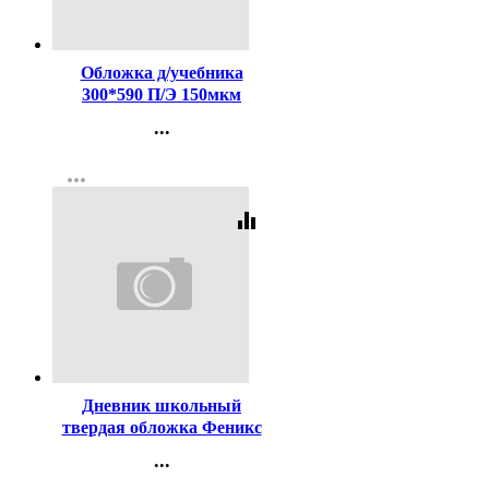
Код:
142759
Обложка д/учебника
300*590 П/Э 150мкм
универсальная М А4 арт У
...
30
Контакты
more_horiz
Регистрация
equalizer
Код:
459703
Дневник школьный
твердая обложка Феникс
Фразы с характером
...
ламинация софт-тач
Контакты