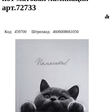
арт.72733
equalizer
Код:
459700
Штрихкод:
4606008661050