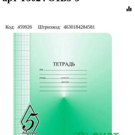
equalizer
Код:
459926
Штрихкод:
4630184284581