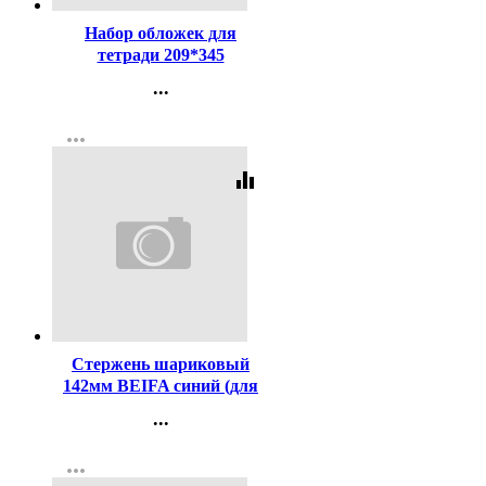
Набор обложек для
тетради 209*345
полиэтилен 100мкм 10
...
штук в наборе арт Т100-10
Контакты
more_horiz
Регистрация
equalizer
Код:
448
Стержень шариковый
142мм BEIFA синий (для
ручек код 447) арт.АА134-
...
BL
Контакты
more_horiz
Регистрация