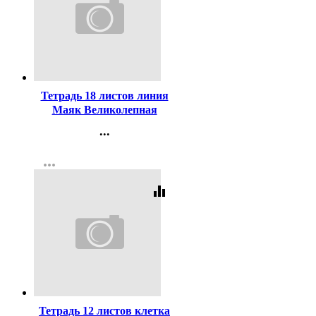
Код:
457305
Тетрадь 18 листов линия
Маяк Великолепная
пятерка арт Т5018 О1В5-1
...
Контакты
more_horiz
Регистрация
equalizer
Код:
457304
Тетрадь 12 листов клетка