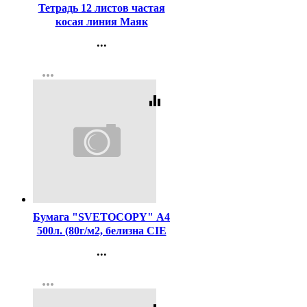
Тетрадь 12 листов частая
косая линия Маяк
Великолепная пятерка арт
...
Т5012 О1В5-7
Контакты
more_horiz
Регистрация
equalizer
Код:
462
Бумага "SVETOCOPY" А4
500л. (80г/м2, белизна CIE
146%) (Светогорский ЦБК)
...
(Ст.5)
Контакты
more_horiz
Регистрация