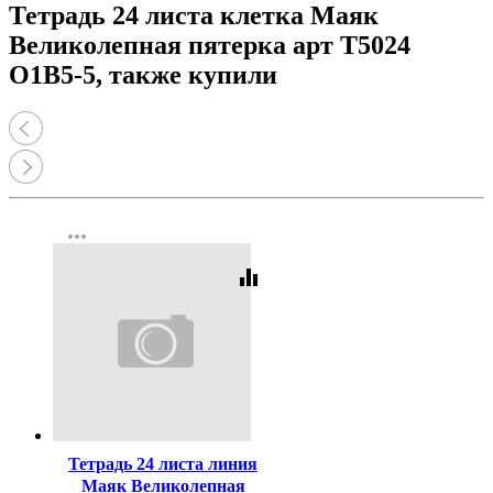
Тетрадь 24 листа клетка Маяк
Великолепная пятерка арт Т5024
О1В5-5, также купили
more_horiz
equalizer
Код:
459679
Тетрадь 24 листа линия
Маяк Великолепная