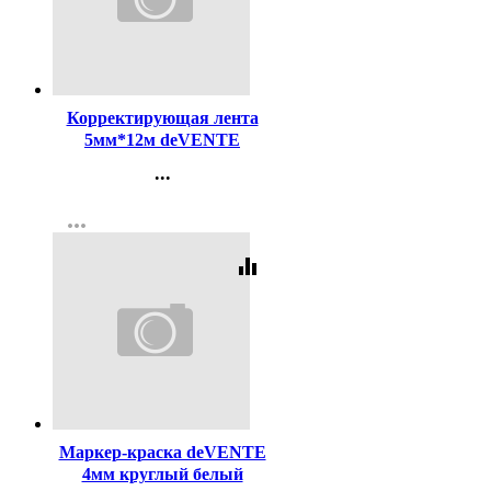
Код:
245465
Корректирующая лента
5мм*12м deVENTE
арт.4062108 (Ст.12)
...
Контакты
more_horiz
Регистрация
equalizer
Код:
208571
Маркер-краска deVENTE
4мм круглый белый