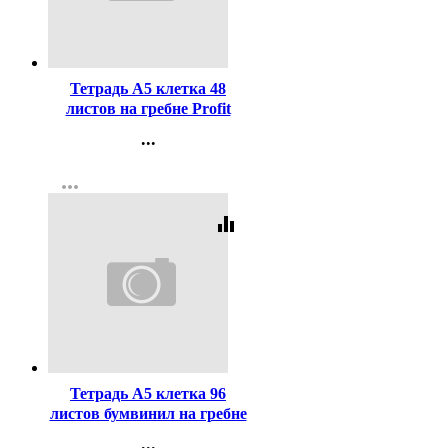
Код:
456094
Тетрадь А5 клетка 48
листов на гребне Profit
Туманные пейзажи арт.48-
...
8613
Контакты
more_horiz
Регистрация
equalizer
Код:
363768
Тетрадь А5 клетка 96
листов бумвинил на гребне
Hatber Металлик Мята арт
...