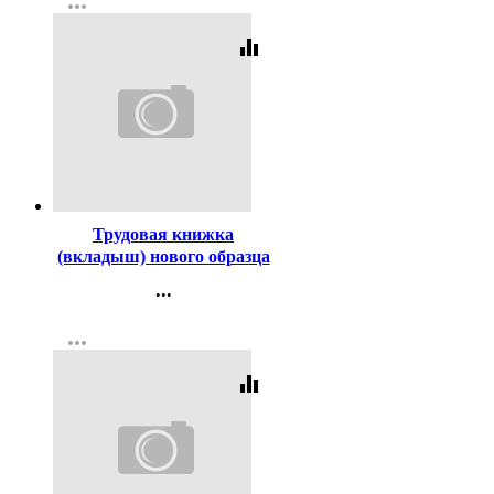
more_horiz
Регистрация
equalizer
Код:
3434
Трудовая книжка
(вкладыш) нового образца
...
Контакты
more_horiz
Регистрация
equalizer