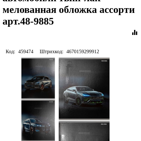
мелованная обложка ассорти
арт.48-9885
equalizer
Код:
459474
Штрихкод:
4670159299912