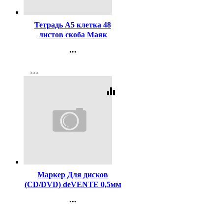
Код:
454790
Тетрадь А5 клетка 48
листов скоба Маяк
Пальмы и море арт.Т-5048
...
К2
Контакты
more_horiz
Регистрация
equalizer
Код:
256641
Маркер Для дисков
(CD/DVD) deVENTE 0,5мм
черный металлический
...
наконечник арт.5041800
Контакты
(Ст.12)