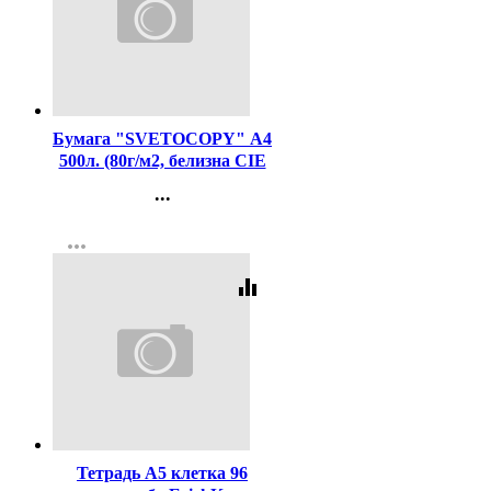
Код:
462
Бумага "SVETOCOPY" А4
500л. (80г/м2, белизна CIE
146%) (Светогорский ЦБК)
...
(Ст.5)
Контакты
more_horiz
Регистрация
equalizer
Код:
458901
Тетрадь А5 клетка 96