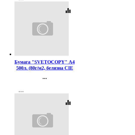
Регистрация
equalizer
Код:
462
Бумага "SVETOCOPY" А4
500л. (80г/м2, белизна CIE
146%) (Светогорский ЦБК)
...
(Ст.5)
Контакты
more_horiz
Регистрация
equalizer