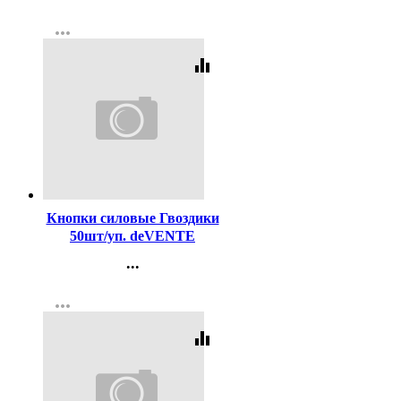
Контакты
more_horiz
Регистрация
equalizer
Код:
107124
Кнопки силовые Гвоздики
50шт/уп. deVENTE
цветные арт.4132401
...
Контакты
more_horiz
Регистрация
equalizer