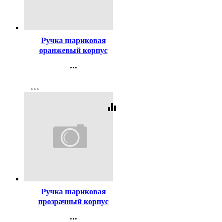
Код:
80194
Ручка шариковая
оранжевый корпус
(ErichKrause) R-301 Охра
...
(Orange) синий, 0,7мм
Контакты
арт.43194 (Ст.50)
more_horiz
Регистрация
equalizer
Код:
447
Ручка шариковая
прозрачный корпус
(BEIFA) синий, 0,5мм
...
арт.АА 927 BL