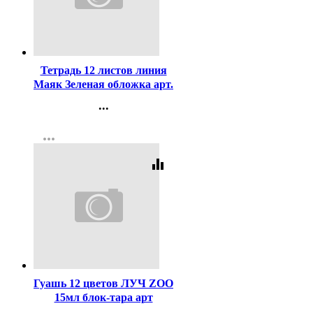
Код:
384380
Тетрадь 12 листов линия
Маяк Зеленая обложка арт.
Т5012 Т2 ЗЕЛ 1Г
...
Контакты
more_horiz
Регистрация
equalizer
Код:
59757
Гуашь 12 цветов ЛУЧ ZOO
15мл блок-тара арт
20С1356-08