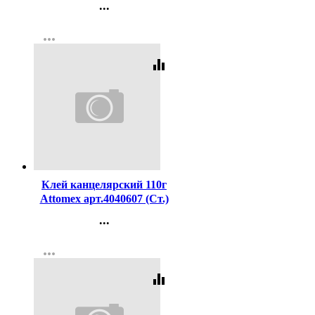
...
Контакты
more_horiz
Регистрация
equalizer
Код:
208590
Клей канцелярский 110г
Attomex арт.4040607 (Ст.)
...
Контакты
more_horiz
Регистрация
equalizer