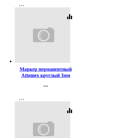
more_horiz
Регистрация
equalizer
Код:
140853
Маркер перманентный
Attomex круглый 3мм
черный арт.5043501
...
Контакты
more_horiz
Регистрация
equalizer