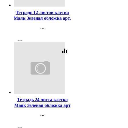
Тетрадь 12 листов клетка
Маяк Зеленая обложка арт.
Т5012 Т2 ЗЕЛ 5Г
...
Контакты
more_horiz
Регистрация
equalizer
Код:
387373
Тетрадь 24 листа клетка
Маяк Зеленая обложка арт
Т-5024 Т2 ЗЕЛ 5Г
...
Контакты
more_horiz