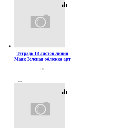
equalizer
Код:
387370
Тетрадь 18 листов линия
Маяк Зеленая обложка арт
Т-5018 Т2 ЗЕЛ 1Г
...
Контакты
more_horiz
Регистрация
equalizer
Код:
384381