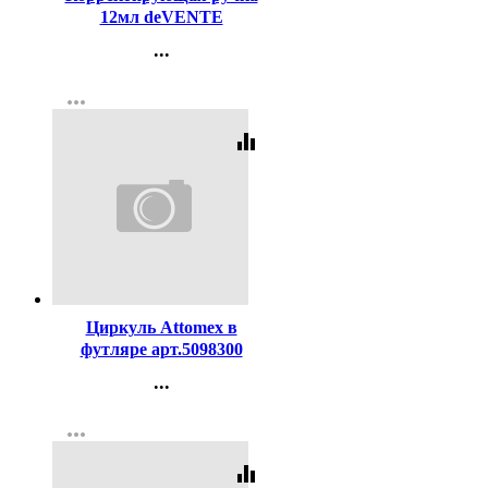
12мл deVENTE
металлический
...
наконечник арт.4061109
Контакты
more_horiz
Регистрация
equalizer
Код:
119238
Циркуль Attomex в
футляре арт.5098300
...
Контакты
more_horiz
Регистрация
equalizer