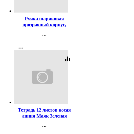
Код:
619
Ручка шариковая
прозрачный корпус,
резиновый упор (MC Gold)
...
синий, 0,5мм, масло
Контакты
арт.BMC-02
more_horiz
Регистрация
equalizer
Код:
384383
Тетрадь 12 листов косая
линия Маяк Зеленая
обложка арт Т5012 Т2 ЗЕЛ
...
4Г
Контакты