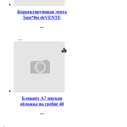
Корректирующая лента
5мм*8м deVENTE
арт.4062201
...
Контакты
more_horiz
Регистрация
equalizer
Код:
458767
Блокнот А7 мягкая
обложка на гребне 40
листов Prof-Press
...
Городские спорткары
Контакты
клетка арт.Б40-6387
Регистрация