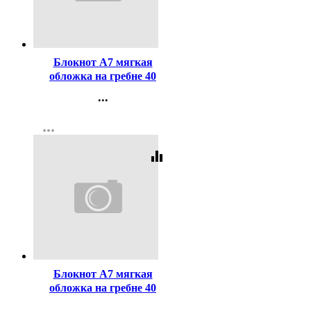
Код:
458800
Блокнот А7 мягкая
обложка на гребне 40
листов Феникс Черно-
...
белые коты выб.УФ-лак
Контакты
арт.73410
more_horiz
Регистрация
equalizer
Код:
458801
Блокнот А7 мягкая
обложка на гребне 40
листов Феникс Кот рыжик
...