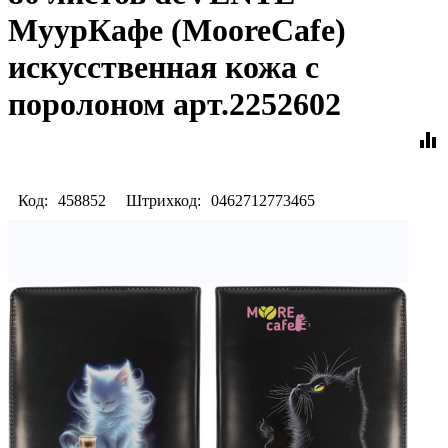
МуурКафе (MooreCafe)
искусственная кожа с
поролоном арт.2252602
equalizer
Код:
458852
Штрихкод:
0462712773465