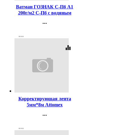
Ватман ГОЗНАК С-Пб А1
200г/м2 С-Пб с водяным
знаком ф 610*860
...
(Стандарт 100)
Контакты
more_horiz
Регистрация
equalizer
Код:
351255
Корректирующая лента
5мм*8м Attomex
арт.4062305
...
Контакты
more_horiz
Регистрация