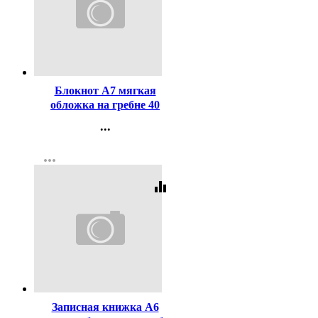
Код:
458768
Блокнот А7 мягкая
обложка на гребне 40
листов Prof-Press Милые
...
животные-8 клетка
Контакты
арт.Б40-9332
more_horiz
Регистрация
equalizer
Код:
458772
Записная книжка А6