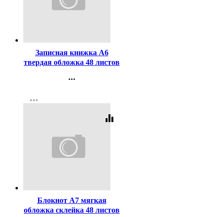
Код:
458400
Записная книжка А6
твердая обложка 48 листов
Prof-Press Спортивный
...
автомобиль в городе
Контакты
глянцевая ламинация
more_horiz
Регистрация
клетка арт.48-7102
equalizer
Код:
450984
Блокнот А7 мягкая
обложка склейка 48 листов