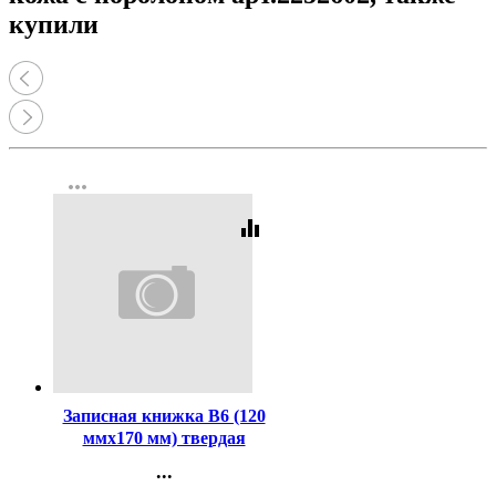
купили
more_horiz
equalizer
Код:
458851
Записная книжка B6 (120
ммx170 мм) твердая
обложка 80 листов
...
deVENTE МуурКафе