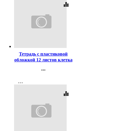
equalizer
Код:
409298
Тетрадь с пластиковой
обложкой 12 листов клетка
ErichKrause Классика
...
CoverPrо ассорти арт.56338
Контакты
more_horiz
Регистрация
equalizer
Код:
446719