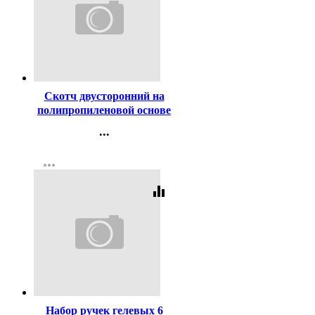
Код:
452197
Скотч двусторонний на
полипропиленовой основе
25*10м ТМ Klebebänder
...
арт.21188 (Ст.72)
Контакты
more_horiz
Регистрация
equalizer
Код:
193212
Набор ручек гелевых 6