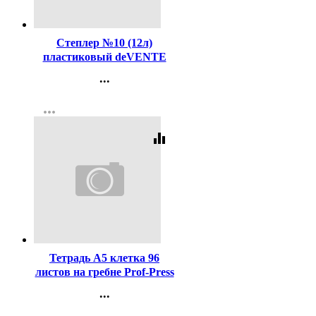
Код:
453257
Степлер №10 (12л)
пластиковый deVENTE
Тренд (Trend) изумрудно-
...
бирюзовый арт.4142505
Контакты
more_horiz
Регистрация
equalizer
Код:
449353
Тетрадь А5 клетка 96
листов на гребне Prof-Press
Собаки в поездке цветная
...
мелованная обложка
Контакты
ассорти арт.Т96-4887