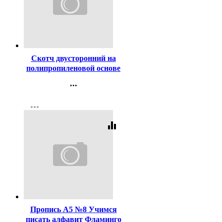
Код:
452195
Скотч двусторонний на
полипропиленовой основе
12*10м ТМ Klebebander
...
арт.21186 (Ст.144)
Контакты
more_horiz
Регистрация
equalizer
Код:
93964
Пропись А5 №8 Учимся
писать алфавит Фламинго