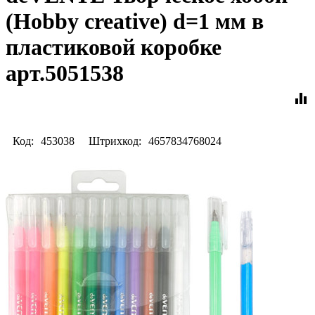
(Hobby creative) d=1 мм в
пластиковой коробке
арт.5051538
equalizer
Код:
453038
Штрихкод:
4657834768024