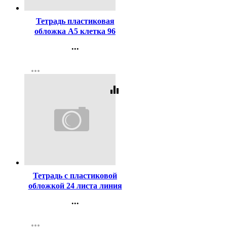
Тетрадь пластиковая
обложка А5 клетка 96
листов ErichKrause
...
Классика CoverPrо
Контакты
текстура апельсин асс.
more_horiz
Регистрация
арт.56395
equalizer
Код:
438395
Тетрадь с пластиковой
обложкой 24 листа линия
ErichKrause Классика
...
CoverPrо текстура
Контакты
апельсин ассорти арт.56375
more_horiz
Регистрация