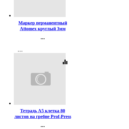
Код:
140853
Маркер перманентный
Attomex круглый 3мм
черный арт.5043501
...
Контакты
more_horiz
Регистрация
equalizer
Код:
449354
Тетрадь А5 клетка 80
листов на гребне Prof-Press
Черно-белый цветная
...
мелованная обложка