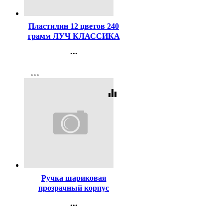
Код:
40651
Пластилин 12 цветов 240
грамм ЛУЧ КЛАССИКА
со стеком картонная
...
коробка арт 7С331-08
Контакты
more_horiz
Регистрация
equalizer
Код:
447
Ручка шариковая
прозрачный корпус
(BEIFA) синий, 0,5мм
...
арт.АА 927 BL
Контакты