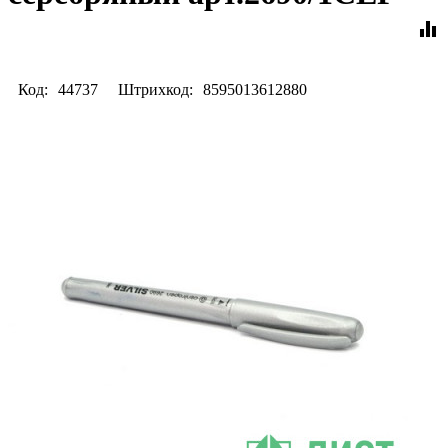
equalizer
Код:
44737
Штрихкод:
8595013612880