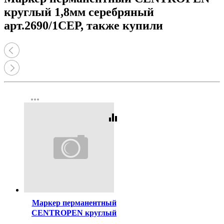
круглый 1,8мм серебряный
арт.2690/1СЕР, также купили
more_horiz
equalizer
Код:
44736
Маркер перманентный
CENTROPEN круглый
1,8мм золотой