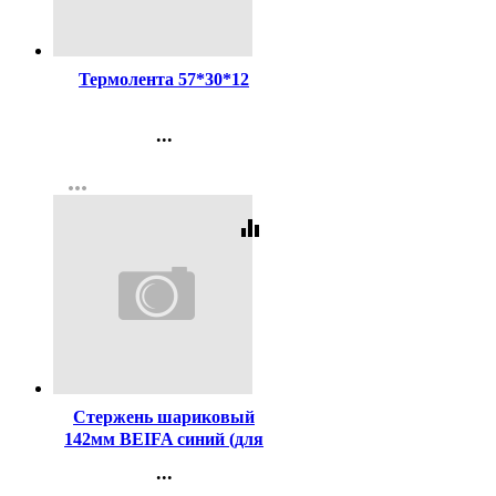
Код:
255710
Термолента 57*30*12
...
Контакты
more_horiz
Регистрация
equalizer
Код:
448
Стержень шариковый
142мм BEIFA синий (для
ручек код 447) арт.АА134-
...
BL