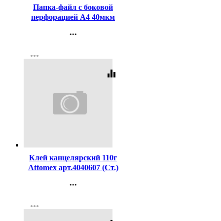
Папка-файл с боковой
перфорацией А4 40мкм
гладкие КОМПЛЕКТ
...
100шт./уп.
Контакты
more_horiz
Регистрация
equalizer
Код:
208590
Клей канцелярский 110г
Attomex арт.4040607 (Ст.)
...
Контакты
more_horiz
Регистрация