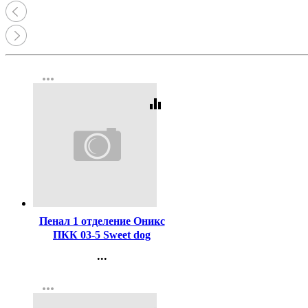
more_horiz
equalizer
Код:
436104
Пенал 1 отделение Оникс
ПКК 03-5 Sweet dog
190х110мм
...
ламинированный картон
Контакты
more_horiz
Регистрация