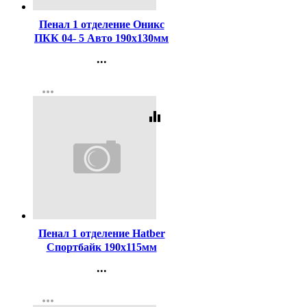
Пенал 1 отделение Оникс
ПКК 04- 5 Авто 190х130мм
ламинированный картон
...
арт.86557
Контакты
more_horiz
Регистрация
equalizer
Код:
447626
Пенал 1 отделение Hatber
Спортбайк 190х115мм
глянцевая ламинация с
...
таблицей умножения
Контакты
арт.NPn_143040
more_horiz
Регистрация