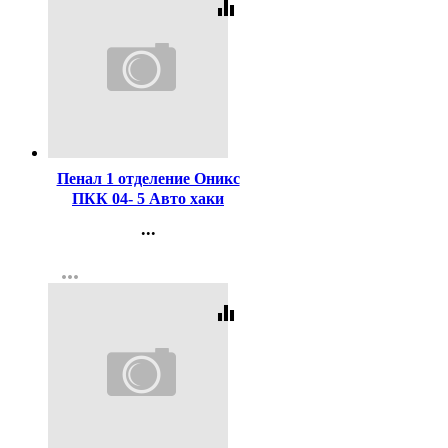
equalizer
Код:
431186
Пенал 1 отделение Оникс
ПКК 04- 5 Авто хаки
190х130мм
...
ламинированный картон
Контакты
арт.70773
more_horiz
Регистрация
equalizer
Код:
447397