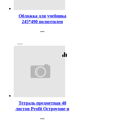
Код:
32697
Обложка для учебника
245*490 полиэтилен
150мкм универсальная М
...
арт У 245
Контакты
more_horiz
Регистрация
equalizer
Код:
448486
Тетрадь предметная 48
листов Profit Остроумие и
отвага ОБиЗР эконом-
...
вариант арт.48-2408
Контакты