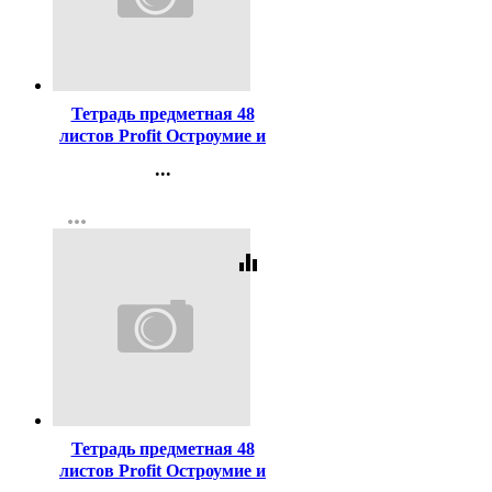
Код:
448488
Тетрадь предметная 48
листов Profit Остроумие и
отвага Физика эконом-
...
вариант арт.48-2410
Контакты
more_horiz
Регистрация
equalizer
Код:
448487
Тетрадь предметная 48
листов Profit Остроумие и