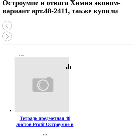
Остроумие и отвага Химия эконом-
вариант арт.48-2411, также купили
more_horiz
equalizer
Код:
448483
Тетрадь предметная 48
листов Profit Остроумие и
отвага Информатика
...