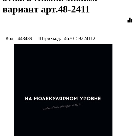
вариант арт.48-2411
equalizer
Код:
448489
Штрихкод:
4670159224112