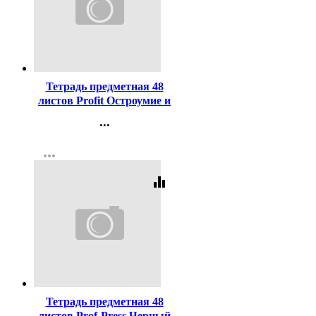
Код:
448490
Тетрадь предметная 48
листов Profit Остроумие и
отвага Для сочинений
...
эконом-вариант арт.48-
Контакты
2433
more_horiz
Регистрация
equalizer
Код:
449373
Тетрадь предметная 48
листов Prof-Press Черный