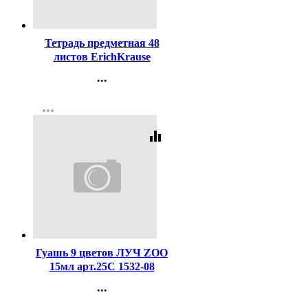
Код:
446785
Тетрадь предметная 48
листов ErichKrause
Пастель ассорти Алгебра
...
пластиковая обложка
Контакты
арт.59698
more_horiz
Регистрация
equalizer
Код:
411110
Гуашь 9 цветов ЛУЧ ZOO
15мл арт.25С 1532-08
...
Контакты