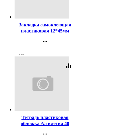
Код:
107091
Закладка самоклеющая
пластиковая 12*45мм
5цв*25л (deVENTE) неон
...
стрелки арт.2011306
Контакты
more_horiz
Регистрация
equalizer
Код:
446716
Тетрадь пластиковая
обложка А5 клетка 48
листов ErichKrause Слова
...
текстура песок черный