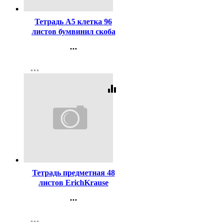
Тетрадь А5 клетка 96
листов бумвинил скоба
Hatber Металлик Мята арт
...
96Т5бвВ1
Контакты
more_horiz
Регистрация
equalizer
Код:
446789
Тетрадь предметная 48
листов ErichKrause
Пастель ассорти Биология
...
пластиковая обложка
Контакты
арт.59702
more_horiz