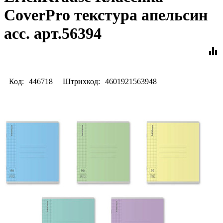
CoverPrо текстура апельсин
асс. арт.56394
equalizer
Код:
446718
Штрихкод:
4601921563948