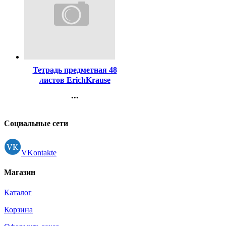
Код:
446790
Тетрадь предметная 48
листов ErichKrause
Пастель ассорти География
...
пластиковая обложка
Контакты
арт.59691
Регистрация
Социальные сети
VKontakte
Магазин
Каталог
Корзина