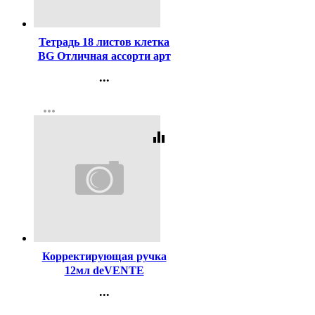
Код:
422394
Тетрадь 18 листов клетка
BG Отличная ассорти арт
Т5ск18 11775
...
Контакты
more_horiz
Регистрация
equalizer
Код:
121663
Корректирующая ручка
12мл deVENTE
металлический
...
наконечник арт.4061109
Контакты