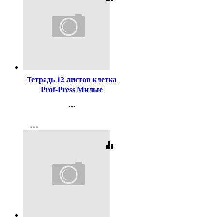
Код:
439551
Тетрадь 12 листов клетка
Prof-Press Милые
кошечки-1 цветная
...
мелованная обложка
Контакты
ассорти арт.Т12-3924
more_horiz
Регистрация
equalizer
Код:
432458