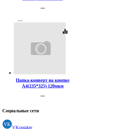
цветные арт.4132401
...
Контакты
more_horiz
Регистрация
equalizer
Код:
227271
Папка-конверт на кнопке
А4(235*325) 120мкм
Attomex синяя арт.3071819
...
(Ст.)
Контакты
Регистрация
Социальные сети
VKontakte