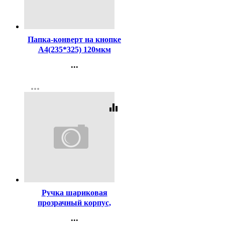
Код:
228009
Папка-конверт на кнопке
А4(235*325) 120мкм
Attomex бесцветная
...
арт.3071820 (Ст.)
Контакты
more_horiz
Регистрация
equalizer
Код:
147168
Ручка шариковая
прозрачный корпус,
резиновый упор
...
(ErichKrause) R-301