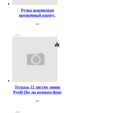
Ручка шариковая
прозрачный корпус,
резиновый упор (MC Gold)
...
синий, 0,5мм, масло
Контакты
арт.BMC-02
more_horiz
Регистрация
equalizer
Код:
439891
Тетрадь 12 листов линия
Profit Пес на розовом фоне
цветная мелованная
...
обложка ассорти арт.12-
Контакты
5576
more_horiz
Регистрация