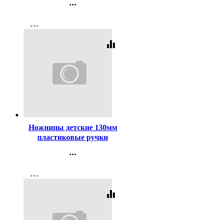
...
190г/м арт 8040788
Контакты
more_horiz
Регистрация
equalizer
Код:
293831
Ножницы детские 130мм
пластиковые ручки
deVENTE Космо (Cosmo)
...
для левшей ассорти арт
Контакты
8010814
more_horiz
Регистрация
equalizer