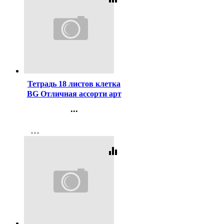
Код:
422394
Тетрадь 18 листов клетка
BG Отличная ассорти арт
Т5ск18 11775
...
Контакты
more_horiz
Регистрация
equalizer
Код:
423126