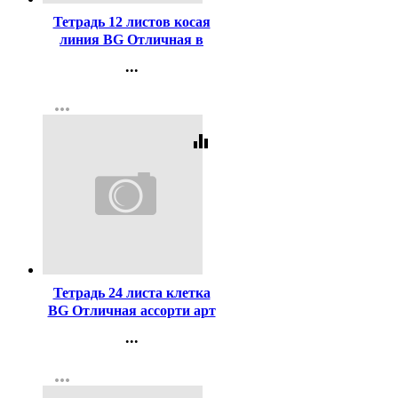
Тетрадь 12 листов косая
линия BG Отличная в
ассортименте арт Т5ск12
...
11759
Контакты
more_horiz
Регистрация
equalizer
Код:
405071
Тетрадь 24 листа клетка
BG Отличная ассорти арт
Т5ск24 11785
...
Контакты
more_horiz
Регистрация