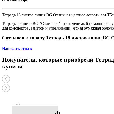
Описание товара
Тетрадь 18 листов линия BG Отличная цветное ассорти арт Т5с
Тетрадь в линию BG "Отличная" – незаменимый помощник в уче
для конспектов, заметок и упражнений. Яркая бумажная обложк
0 отзывов к товару Тетрадь 18 листов линия BG 
Написать отзыв
Покупатели, которые приобрели Тетрадь
купили
more_horiz
equalizer