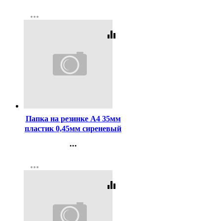
Контакты
more_horiz
Регистрация
equalizer
Код:
257433
Папка на резинке А4 35мм
пластик 0,45мм сиреневый
deVENTE Пастель (Pastel)
...
арт.3070803 (Ст.)
Контакты
more_horiz
Регистрация
equalizer