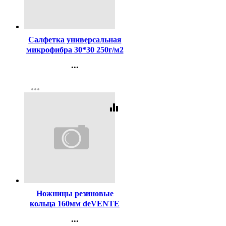
Код:
437734
Салфетка универсальная
микрофибра 30*30 250г/м2
б/уп серая арт.55-0313
...
Контакты
more_horiz
Регистрация
equalizer
Код:
98534
Ножницы резиновые
кольца 160мм deVENTE
арт.4091318
...