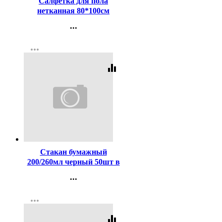
Салфетка для пола
нетканная 80*100см
плотность 200г/м2 белая
...
цена за 1шт
Контакты
more_horiz
Регистрация
equalizer
Код:
439626
Стакан бумажный
200/260мл черный 50шт в
упаковке
...
Контакты
more_horiz
Регистрация
equalizer