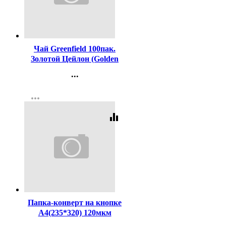
Код:
88197
Чай Greenfield 100пак.
Золотой Цейлон (Golden
Ceylon) черный (Ст.9)
...
Контакты
more_horiz
Регистрация
equalizer
Код:
450164
Папка-конверт на кнопке
А4(235*320) 120мкм
Workmate голубой