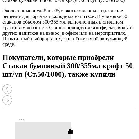
Стакан бумажный 300/355мл крафт 50 шт/уп (Ст.50/1000)
Экологичные и удобные бумажные стаканы – идеальное
решение для горячих и холодных напитков. В упаковке 50
стаканов объемом 300/355 мл, выполненных в стильном
крафтовом дизайне. Отлично подойдут для кофе, чая, воды и
других напитков на вынос, в офисе или на мероприятиях.
Практичный выбор для тех, кто заботится об окружающей
среде!
Покупатели, которые приобрели
Стакан бумажный 300/355мл крафт 50
шт/уп (Ст.50/1000), также купили
more_horiz
equalizer