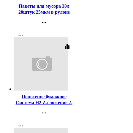
Пакеты для мусора 30л
20штук 25мкм в рулоне
черные Зубр
...
Контакты
more_horiz
Регистрация
equalizer
Код:
458419
Полотенце бумажное
Система H2 Z-сложение 2-
сл 200л белые Терес
...
Комфорт (21*23) белые
Контакты
арт.Т-0240 (Ст.20)
more_horiz
Регистрация