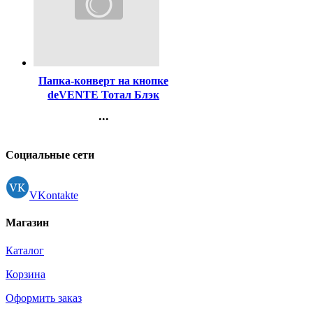
Код:
446976
Папка-конверт на кнопке
deVENTE Тотал Блэк
(TOTAL BLACK) A4
...
(240*335мм) 180 мкм,
Контакты
непрозрачная черная с
дизайном , индивидуальная
Регистрация
Социальные сети
маркировка
VKontakte
Магазин
Каталог
Корзина
Оформить заказ