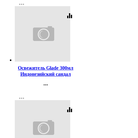
more_horiz
Регистрация
equalizer
Код:
406790
Освежитель Glade 300мл
Индонезийский сандал
...
Контакты
more_horiz
Регистрация
equalizer