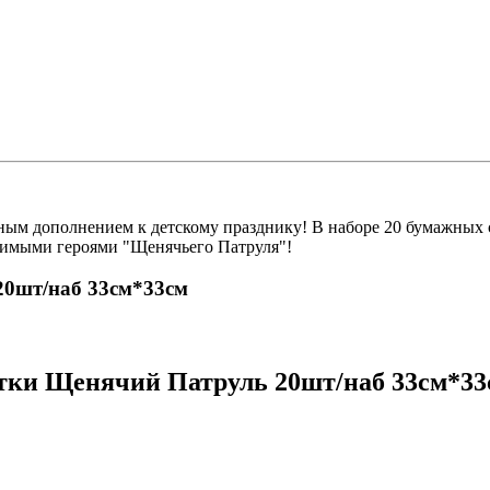
ным дополнением к детскому празднику! В наборе 20 бумажных 
бимыми героями "Щенячьего Патруля"!
20шт/наб 33см*33см
тки Щенячий Патруль 20шт/наб 33см*33