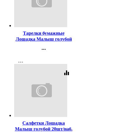
Код:
188808
Тарелки бумажные
Лошадка Малыш голубой
6шт/наб. 23см арт.6046644
...
Контакты
more_horiz
Регистрация
equalizer
Код:
188832
Салфетки Лошадка
Малыш голубой 20шт/наб.