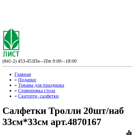
(841-2) 453-453
Пн—Пт 9:00—18:00
Главная
»
Подарки
»
Товары для праздника
»
Сервировка стола
»
Скатерти, салфетки
Салфетки Тролли 20шт/наб
33см*33см арт.4870167
equalizer