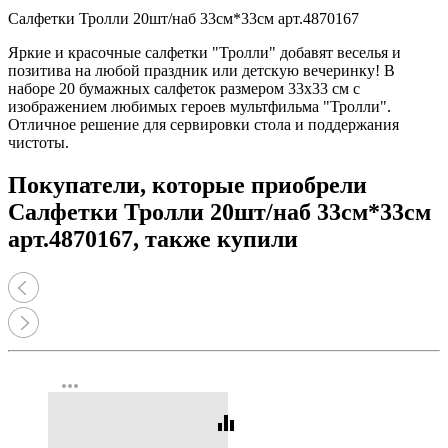
Салфетки Тролли 20шт/наб 33см*33см арт.4870167
Яркие и красочные салфетки "Тролли" добавят веселья и
позитива на любой праздник или детскую вечеринку! В
наборе 20 бумажных салфеток размером 33x33 см с
изображением любимых героев мультфильма "Тролли".
Отличное решение для сервировки стола и поддержания
чистоты.
Покупатели, которые приобрели
Салфетки Тролли 20шт/наб 33см*33см
арт.4870167, также купили
more_horiz
equalizer