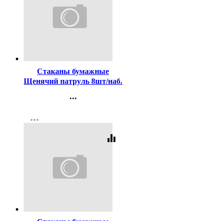
Код:
257505
Стаканы бумажные
Щенячий патруль 8шт/наб.
200мл
...
Контакты
more_horiz
Регистрация
equalizer
Код:
257504