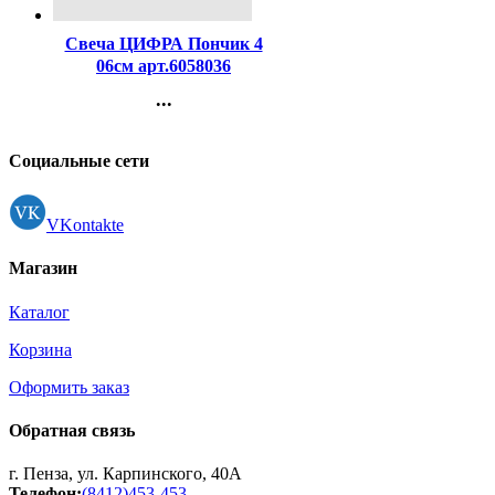
Свеча ЦИФРА Пончик 4
06см арт.6058036
...
Контакты
Регистрация
Социальные сети
VKontakte
Магазин
Каталог
Корзина
Оформить заказ
Обратная связь
г. Пенза, ул. Карпинского, 40А
Телефон:
(8412)453-453