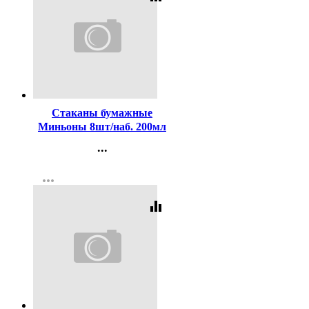
Код:
257502
Стаканы бумажные
Миньоны 8шт/наб. 200мл
...
Контакты
more_horiz
Регистрация
equalizer
Код:
257510