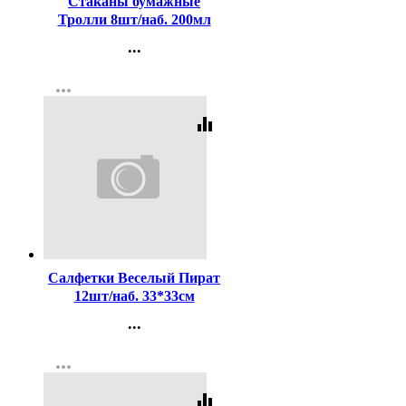
Стаканы бумажные
Тролли 8шт/наб. 200мл
...
Контакты
more_horiz
Регистрация
equalizer
Код:
188823
Салфетки Веселый Пират
12шт/наб. 33*33см
арт.6038540
...
Контакты
more_horiz
Регистрация
equalizer