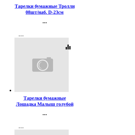
Тарелки бумажные Тролли
08шт/наб. D-23см
арт.4870143
...
Контакты
more_horiz
Регистрация
equalizer
Код:
188808
Тарелки бумажные
Лошадка Малыш голубой
6шт/наб. 23см арт.6046644
...
Контакты
more_horiz
Регистрация