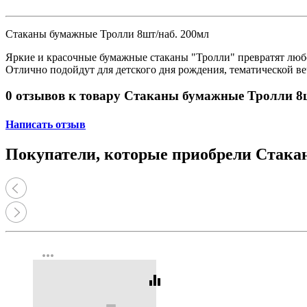
Принтеры, копиры, МФУ
Оборудование банковское
Шредеры
Стаканы бумажные Тролли 8шт/наб. 200мл
Яркие и красочные бумажные стаканы "Тролли" превратят любо
Отлично подойдут для детского дня рождения, тематической в
0 отзывов к товару Стаканы бумажные Тролли 8
Написать отзыв
Покупатели, которые приобрели Стака
more_horiz
equalizer