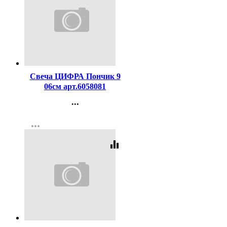
Код:
257495
Свеча ЦИФРА Пончик 9
06см арт.6058081
...
Контакты
more_horiz
Регистрация
equalizer
Код:
188808