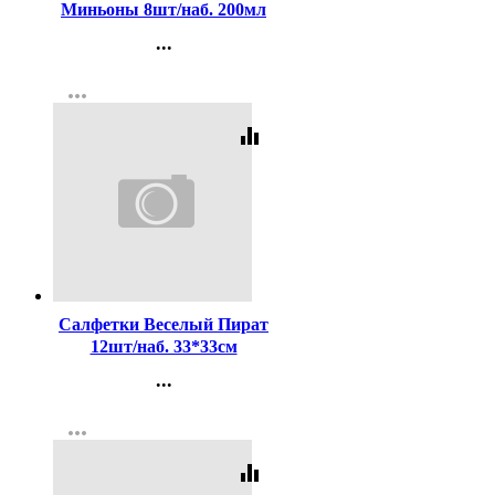
Миньоны 8шт/наб. 200мл
...
Контакты
more_horiz
Регистрация
equalizer
Код:
188823
Салфетки Веселый Пират
12шт/наб. 33*33см
арт.6038540
...
Контакты
more_horiz
Регистрация
equalizer