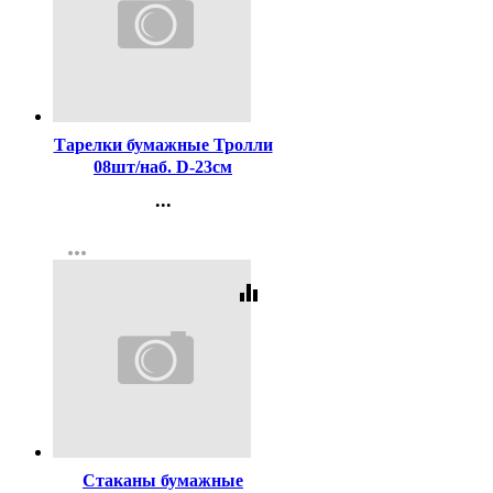
Код:
257510
Тарелки бумажные Тролли
08шт/наб. D-23см
арт.4870143
...
Контакты
more_horiz
Регистрация
equalizer
Код:
257502
Стаканы бумажные