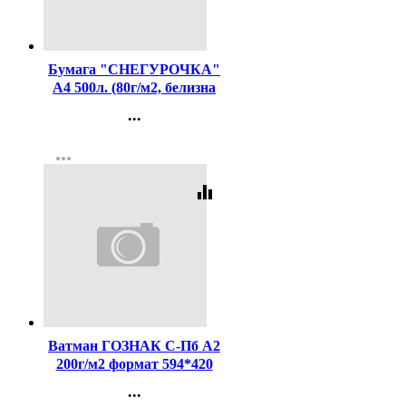
Код:
419
Бумага "СНЕГУРОЧКА"
А4 500л. (80г/м2, белизна
CIE 146%) (АО "СЛПК"I)
...
(Ст.5)
Контакты
more_horiz
Регистрация
equalizer
Код:
43879
Ватман ГОЗНАК С-Пб А2
200г/м2 формат 594*420
арт БЧ-0606
...