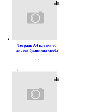
equalizer
Код:
61562
Тетрадь А4 клетка 96
листов бумвинил скоба
Маяк Зеленыйарт Т4096
...
Б2
Контакты
more_horiz
Регистрация
equalizer
Код:
131049