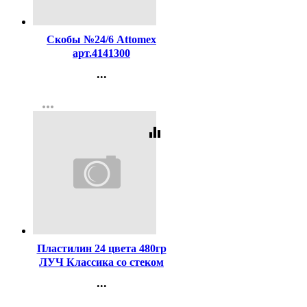
Код:
98561
Скобы №24/6 Attomex
арт.4141300
...
Контакты
more_horiz
Регистрация
equalizer
Код:
232698
Пластилин 24 цвета 480гр
ЛУЧ Классика со стеком
картонная коробка арт
...
28С1642-08
Контакты