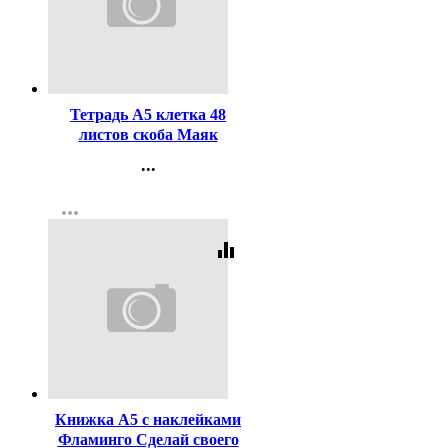
Код:
4453
Тетрадь А5 клетка 48
листов скоба Маяк
бумвинил синий арт Т-5048
...
Б2
Контакты
more_horiz
Регистрация
equalizer
Код:
255729
Книжка А5 с наклейками
Фламинго Сделай своего