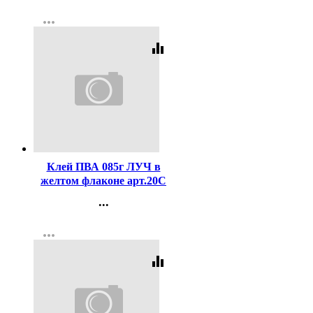
Контакты
more_horiz
Регистрация
equalizer
Код:
155713
Клей ПВА 085г ЛУЧ в
желтом флаконе арт.20С
1353-08
...
Контакты
more_horiz
Регистрация
equalizer