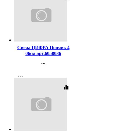
Код:
257490
Свеча ЦИФРА Пончик 4
06см арт.6058036
...
Контакты
more_horiz
Регистрация
equalizer
Код:
462