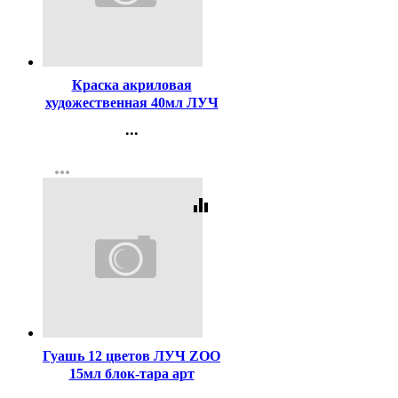
Код:
141496
Краска акриловая
художественная 40мл ЛУЧ
белая арт.23С1458-08
...
Контакты
more_horiz
Регистрация
equalizer
Код:
59757
Гуашь 12 цветов ЛУЧ ZOO
15мл блок-тара арт
20С1356-08