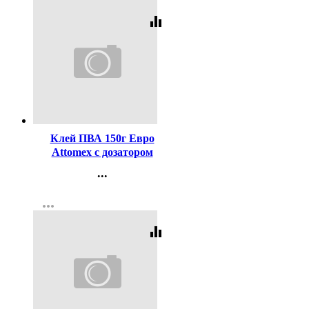
equalizer
Код:
156968
Клей ПВА 150г Евро
Attomex с дозатором
арт.4041617
...
Контакты
more_horiz
Регистрация
equalizer