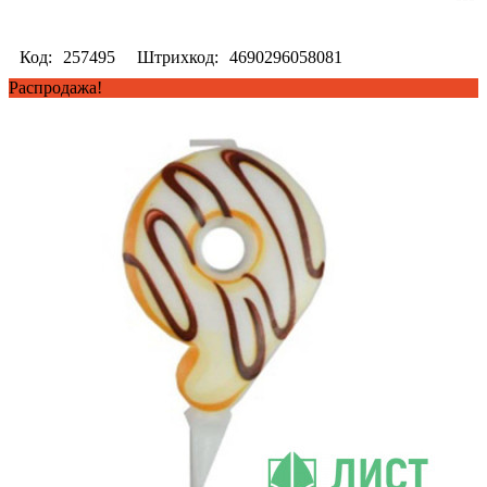
Код:
257495
Штрихкод:
4690296058081
Распродажа!