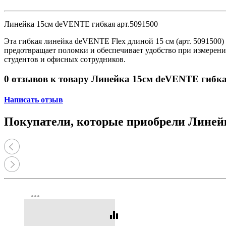
Принтеры, копиры, МФУ
Оборудование банковское
Шредеры
Линейка 15см deVENTE гибкая арт.5091500
Эта гибкая линейка deVENTE Flex длиной 15 см (арт. 5091500) 
предотвращает поломки и обеспечивает удобство при измерени
студентов и офисных сотрудников.
0 отзывов к товару Линейка 15см deVENTE гибка
Написать отзыв
Покупатели, которые приобрели Линейк
more_horiz
equalizer