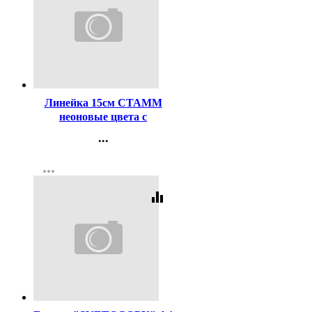
Код:
137155
Линейка 15см СТАММ
неоновые цвета с
волнистым краем
...
арт.ЛН170
Контакты
more_horiz
Регистрация
equalizer
Код:
462