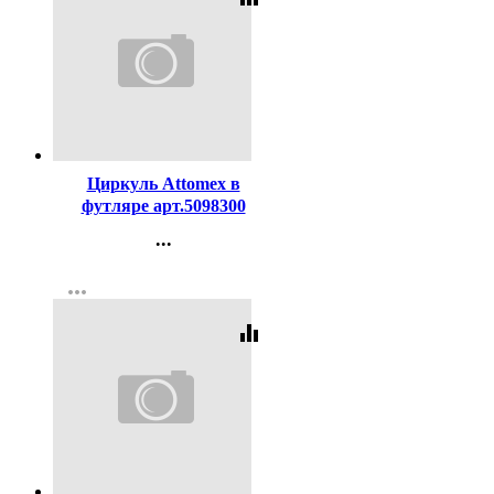
Код:
119238
Циркуль Attomex в
футляре арт.5098300
...
Контакты
more_horiz
Регистрация
equalizer
Код:
619