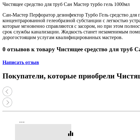
Принтеры, копиры, МФУ
Чистящее средство для труб Сан Мастер турбо гель 1000мл
Оборудование банковское
Шредеры
Сан-Мастер Перфоратор дезинфектор Турбо Гель средство для п
концентрарованной гелеобразной субстанции с легкостью устр
которые мгновенно справляются с засором, но при этом полно
срок службы канализации. Жидкость станет незаменимым помо
дорогостоящим услугам квалифицированных мастеров.
0 отзывов к товару Чистящее средство для труб 
Написать отзыв
Покупатели, которые приобрели Чистящ
more_horiz
equalizer