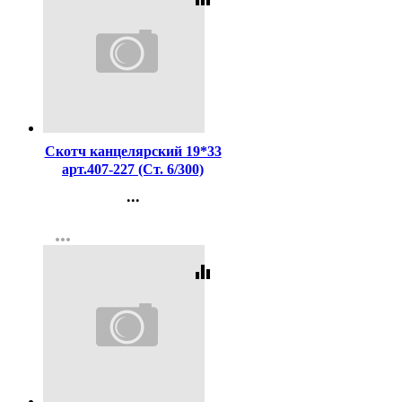
Код:
2126
Скотч канцелярский 19*33
арт.407-227 (Ст. 6/300)
...
Контакты
more_horiz
Регистрация
equalizer
Код:
11797