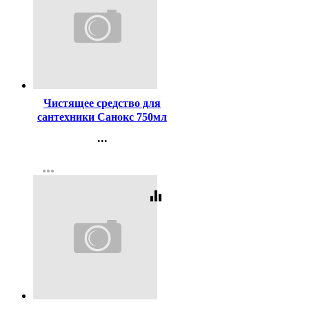
Код:
258950
Чистящее средство для
сантехники Санокс 750мл
Антиржавчина
...
Контакты
more_horiz
Регистрация
equalizer
Код:
255921