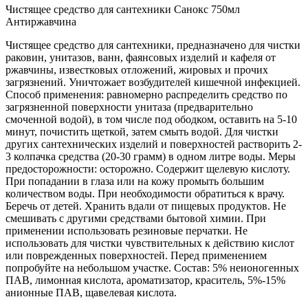
Чистящее средство для сантехники Санокс 750мл
Антиржавчина
Чистящее средство для сантехники, предназначено для чистки
раковин, унитазов, ванн, фаянсовых изделий и кафеля от
ржавчины, известковых отложений, жировых и прочих
загрязнений. Уничтожает возбудителей кишечной инфекцией.
Способ применения: равномерно распределить средство по
загрязненной поверхности унитаза (предварительно
смоченной водой), в том числе под ободком, оставить на 5-10
минут, почистить щеткой, затем смыть водой. Для чистки
других сантехнических изделий и поверхностей растворить 2-
3 колпачка средства (20-30 грамм) в одном литре воды. Меры
предосторожности: осторожно. Содержит щелевую кислоту.
При попадании в глаза или на кожу промыть большим
количеством воды. При необходимости обратиться к врачу.
Беречь от детей. Хранить вдали от пищевых продуктов. Не
смешивать с другими средствами бытовой химии. При
применении использовать резиновые перчатки. Не
использовать для чистки чувствительных к действию кислот
или поврежденных поверхностей. Перед применением
попробуйте на небольшом участке. Состав: 5% неионогенных
ПАВ, лимонная кислота, ароматизатор, краситель, 5%-15%
анионные ПАВ, щавелевая кислота.