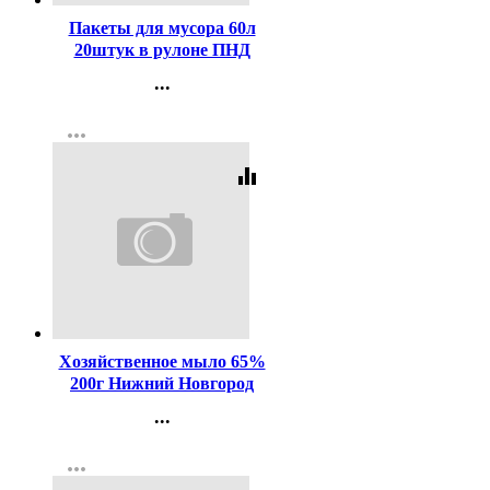
Пакеты для мусора 60л
20штук в рулоне ПНД
черные 8 микрон Пчела
...
Контакты
more_horiz
Регистрация
equalizer
Код:
1651
Хозяйственное мыло 65%
200г Нижний Новгород
...
Контакты
more_horiz
Регистрация