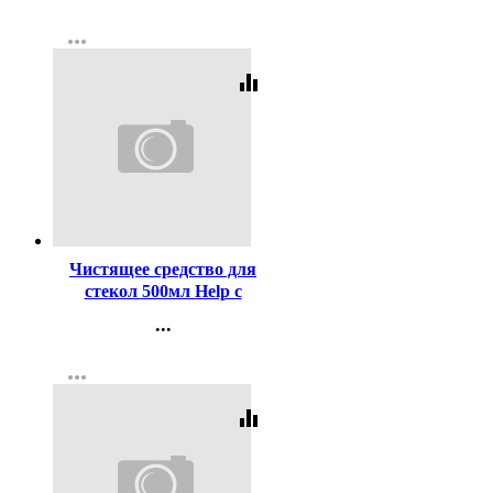
Контакты
more_horiz
Регистрация
equalizer
Код:
11797
Чистящее средство для
стекол 500мл Help с
курком Нашатырный
...
спирт
Контакты
more_horiz
Регистрация
equalizer