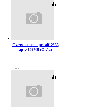
equalizer
Код:
216416
Скотч канцелярский12*33
арт.4162709 (Ст.12)
...
Контакты
more_horiz
Регистрация
equalizer
Код:
3911