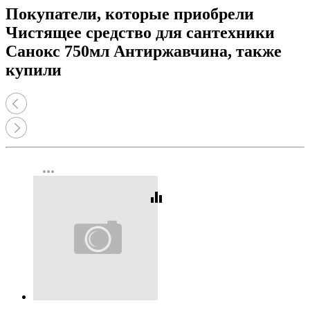
Покупатели, которые приобрели
Чистящее средство для сантехники
Санокс 750мл Антиржавчина, также
купили
more_horiz
equalizer
Код:
462