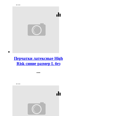
more_horiz
Регистрация
equalizer
Код:
289470
Перчатки латексные High
Risk синие размер L без
индивидуальной упаковки
...
1 пара
Контакты
more_horiz
Регистрация
equalizer