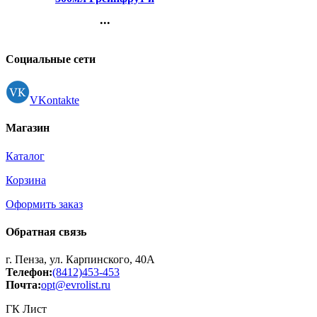
апельсин (Ст.12)
...
Контакты
Регистрация
Социальные сети
VKontakte
Магазин
Каталог
Корзина
Оформить заказ
Обратная связь
г. Пенза, ул. Карпинского, 40А
Телефон:
(8412)453-453
Почта:
opt@evrolist.ru
ГК Лист