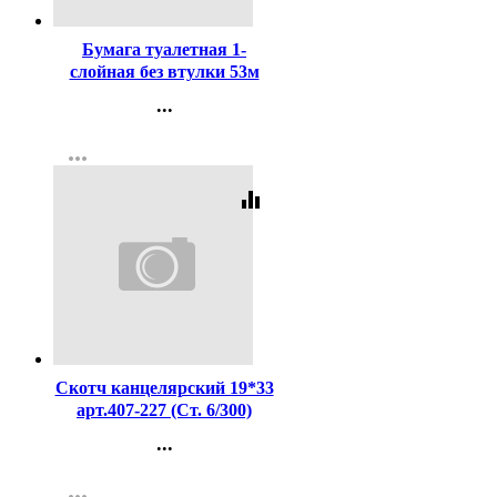
Бумага туалетная 1-
слойная без втулки 53м
серая Набережные Челны
...
Контакты
more_horiz
Регистрация
equalizer
Код:
2126
Скотч канцелярский 19*33
арт.407-227 (Ст. 6/300)
...
Контакты