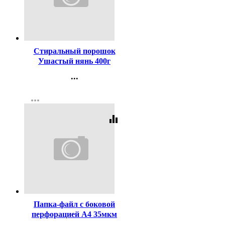
Код:
20533
Стиральный порошок
Ушастый нянь 400г
детский (Ст.22)
...
Контакты
more_horiz
Регистрация
equalizer
Код:
359794
Папка-файл с боковой
перфорацией А4 35мкм
гладкие КОМПЛЕКТ