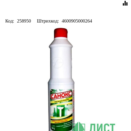
equalizer
Код:
258950
Штрихкод:
4600905000264