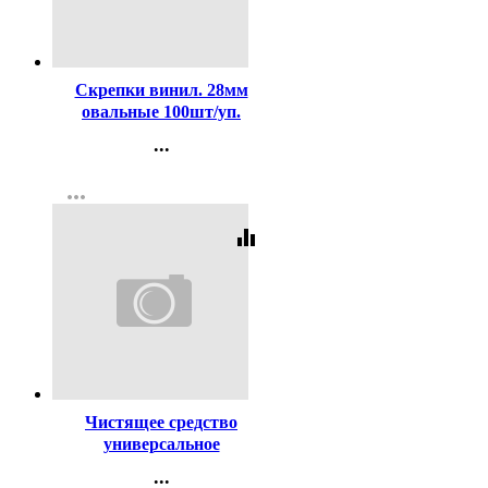
Код:
98649
Скрепки винил. 28мм
овальные 100шт/уп.
deVENTE цветные
...
арт.4135324
Контакты
more_horiz
Регистрация
equalizer
Код:
381791
Чистящее средство
универсальное
ПЕМОЛЮКС 480г
...
Морской Бриз