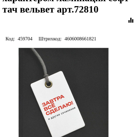
тач вельвет арт.72810
equalizer
Код:
459704
Штрихкод:
4606008661821