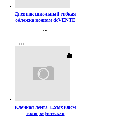
Дневник школьный гибкая
обложка кожзам deVENTE
Как показали последние
...
события шелкография,
Контакты
отстрочка, ляссе
more_horiz
Регистрация
арт.2021621
equalizer
Код:
254863
Клейкая лента 1,2смх100см
голографическая
deVENTE арт.9040803
...
(ст.90)
Контакты