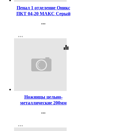
Пенал 1 отделение Оникс
ПКТ 04-20 МАКС Серый
котик 190х130мм
...
полиэстер арт.87214
Контакты
more_horiz
Регистрация
equalizer
Код:
197353
Ножницы цельно-
металлические 200мм
deVENTE прорезиненные
...
кольца арт.4091702(Ст.12)
Контакты
more_horiz
Регистрация