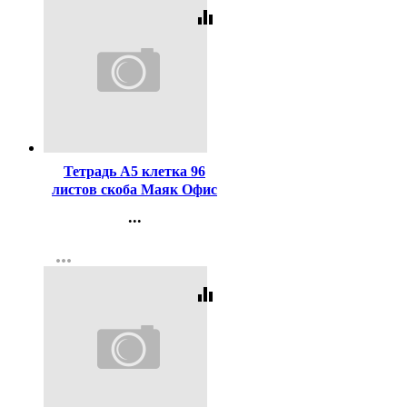
equalizer
Код:
460448
Тетрадь А5 клетка 96
листов скоба Маяк Офис
96 арт Т5096 К2_011
...
Контакты
more_horiz
Регистрация
equalizer
Код:
459554