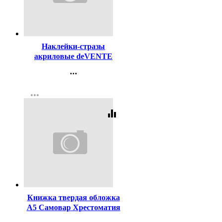
Код:
460154
Наклейки-стразы
акриловые deVENTE
Жемчужины круглые бело-
...
желтые 5 размеров
Контакты
арт.8002551
more_horiz
Регистрация
equalizer
Код:
62197
Книжка твердая обложка
А5 Самовар Хрестоматия
2 класс Произведения