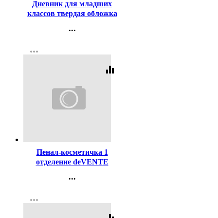
Дневник для младших
классов твердая обложка
Феникс Глобус глянцевая
...
ламинация арт.72717
Контакты
more_horiz
Регистрация
equalizer
Код:
460188
Пенал-косметичка 1
отделение deVENTE
Счастливый. Лиса (Happy.
...
Fox) 210х90х60мм
Контакты
арт.7020602
more_horiz
Регистрация
equalizer