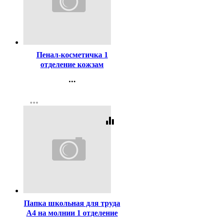
Код:
460995
Пенал-косметичка 1
отделение кожзам
deVENTE Нельзя ручка-
...
петля 215x80x50мм
Контакты
арт.7029615
more_horiz
Регистрация
equalizer
Код:
418705
Папка школьная для труда
А4 на молнии 1 отделение