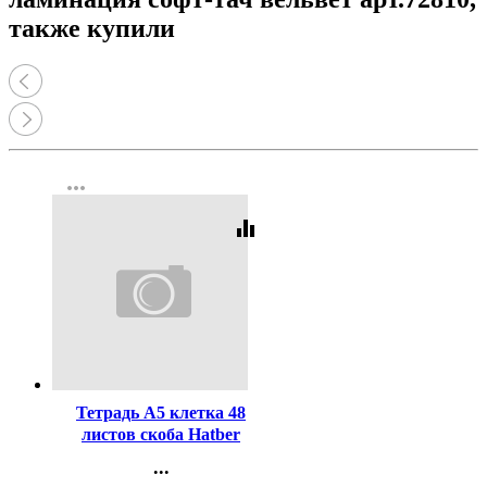
также купили
more_horiz
equalizer
Код:
461163
Тетрадь А5 клетка 48
листов скоба Hatber
Русская красавица
...
обложка мелованный