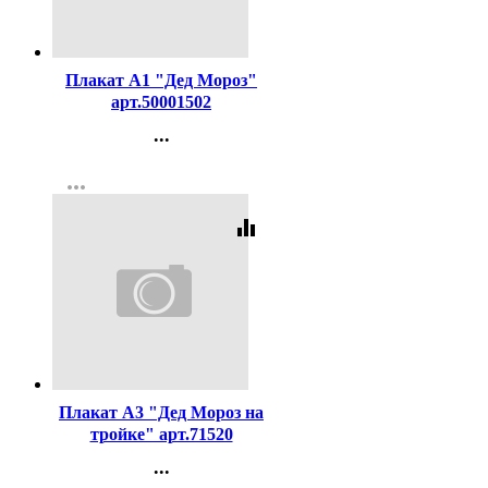
Код:
456481
Плакат А1 "Дед Мороз"
арт.50001502
...
Контакты
more_horiz
Регистрация
equalizer
Код:
456487
Плакат А3 "Дед Мороз на
тройке" арт.71520
...