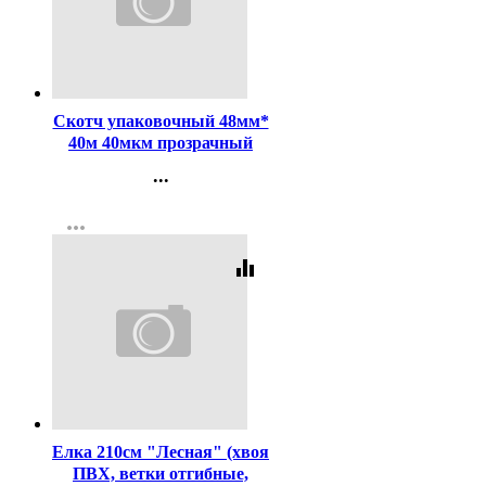
Код:
181126
Скотч упаковочный 48мм*
40м 40мкм прозрачный
арт. 50426/480200
...
Контакты
more_horiz
Регистрация
equalizer
Код:
285278
Елка 210см "Лесная" (хвоя
ПВХ, ветки отгибные,