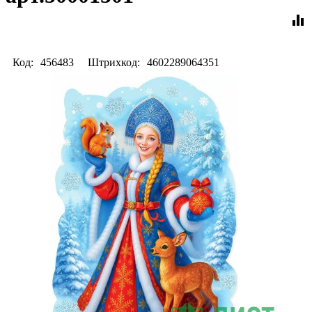
equalizer
Код:
456483
Штрихкод:
4602289064351