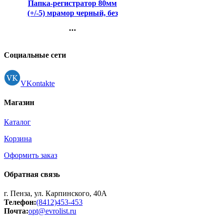
Папка-регистратор 80мм
(+/-5) мрамор черный, без
уголка, собранная
...
Контакты
Регистрация
Социальные сети
VKontakte
Магазин
Каталог
Корзина
Оформить заказ
Обратная связь
г. Пенза, ул. Карпинского, 40А
Телефон:
(8412)453-453
Почта:
opt@evrolist.ru