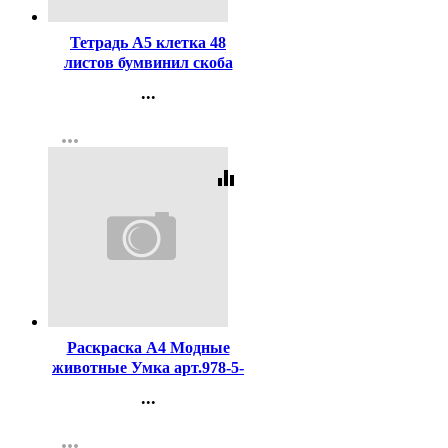
Тетрадь А5 клетка 48
листов бумвинил скоба
Hatber Металлик Кроко
...
Серебро арт.48Т5бвВ1
Контакты
more_horiz
Регистрация
equalizer
Код:
447513
Раскраска А4 Модные
животные Умка арт.978-5-
506-10240-6
...
Контакты
more_horiz
Регистрация