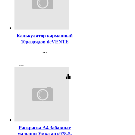
Код:
436222
Калькулятор карманный
10разрядов deVENTE
64*98*12 черный (DP-1610)
...
(Ст.1)
Контакты
more_horiz
Регистрация
equalizer
Код:
448581
Раскраска А4 Забавные
малыши Умка арт.978-5-