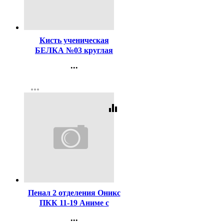
Код:
116496
Кисть ученическая
БЕЛКА №03 круглая
...
Контакты
more_horiz
Регистрация
equalizer
Код:
436956
Пенал 2 отделения Оникс
ПКК 11-19 Аниме с
бабочкой 190х110мм
...
ламинированный картон +