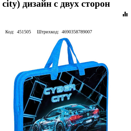
city) дизайн с двух сторон
equalizer
Код:
451505
Штрихкод:
4690358789007