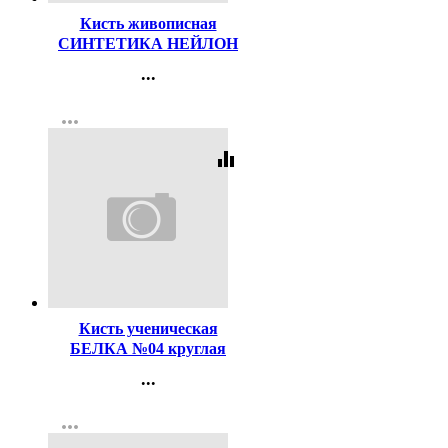
Кисть живописная
СИНТЕТИКА НЕЙЛОН
№08 плоская
...
Контакты
more_horiz
Регистрация
equalizer
Код:
116497
Кисть ученическая
БЕЛКА №04 круглая
...
Контакты
more_horiz
Регистрация