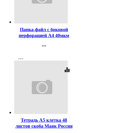
Код:
341305
Папка-файл с боковой
перфорацией А4 40мкм
гладкие КОМПЛЕКТ
...
100шт./уп.
Контакты
more_horiz
Регистрация
equalizer
Код:
429577
Тетрадь А5 клетка 48
листов скоба Маяк Россия
арт.Т-5048 К2