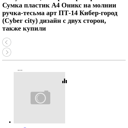
Сумка пластик А4 Оникс на молнии
ручка-тесьма арт ПТ-14 Кибер-город
(Cyber city) дизайн с двух сторон,
также купили
more_horiz
equalizer
Код:
29977