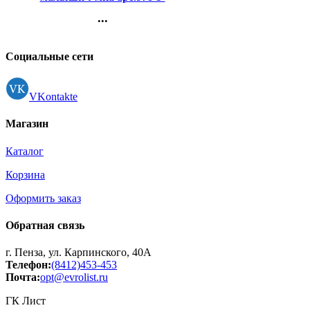
506-10239-7
...
Контакты
Регистрация
Социальные сети
VKontakte
Магазин
Каталог
Корзина
Оформить заказ
Обратная связь
г. Пенза, ул. Карпинского, 40А
Телефон:
(8412)453-453
Почта:
opt@evrolist.ru
ГК Лист