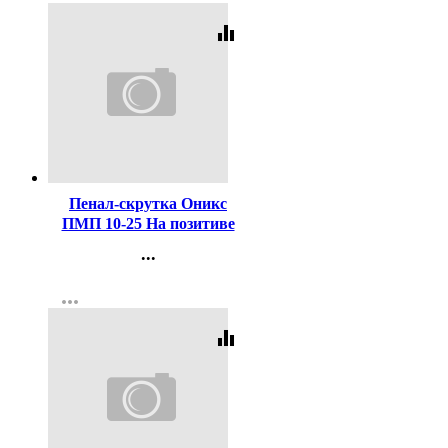
equalizer
Код:
448027
Пенал-скрутка Оникс
ПМП 10-25 На позитиве
220x460мм мягкий
...
Контакты
more_horiz
Регистрация
equalizer