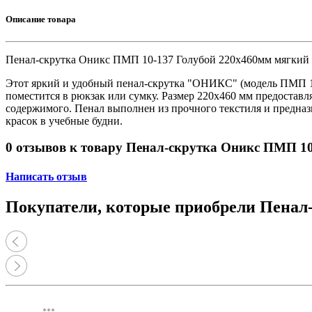
Принтеры, копиры, МФУ
Оборудование банковское
Описание товара
Шредеры
Пенал-скрутка Оникс ПМП 10-137 Голубой 220x460мм мягкий
Этот яркий и удобный пенал-скрутка "ОНИКС" (модель ПМП 10-
поместится в рюкзак или сумку. Размер 220x460 мм предостав
содержимого. Пенал выполнен из прочного текстиля и предназ
красок в учебные будни.
0 отзывов к товару Пенал-скрутка Оникс ПМП 1
Написать отзыв
Покупатели, которые приобрели Пенал
more_horiz