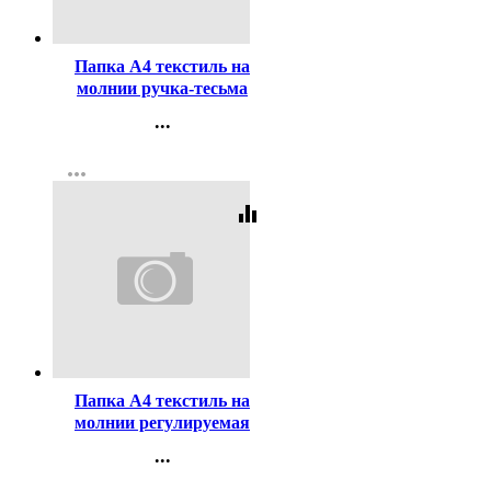
Код:
447427
Папка А4 текстиль на
молнии ручка-тесьма
Оникс Вишня (Cherry gold)
...
арт.ПМД2-20
Контакты
more_horiz
Регистрация
equalizer
Код:
447448
Папка А4 текстиль на
молнии регулируемая
ручка широкая боковинка
...
Оникс Гиперкар арт.ПМД
Контакты
5-20