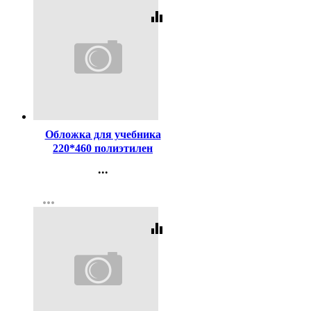
equalizer
Код:
8352
Обложка для учебника
220*460 полиэтилен
150мкм универсальнаяМ
...
арт У 22
Контакты
more_horiz
Регистрация
equalizer