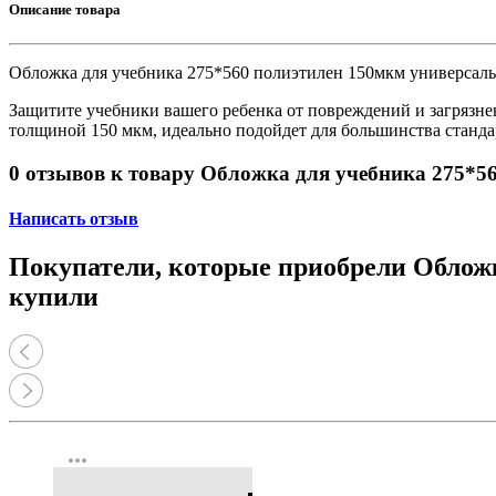
Принтеры, копиры, МФУ
Описание товара
Оборудование банковское
Шредеры
Обложка для учебника 275*560 полиэтилен 150мкм универсаль
Защитите учебники вашего ребенка от повреждений и загрязн
толщиной 150 мкм, идеально подойдет для большинства станда
0 отзывов к товару Обложка для учебника 275*5
Написать отзыв
Покупатели, которые приобрели Обложк
купили
more_horiz