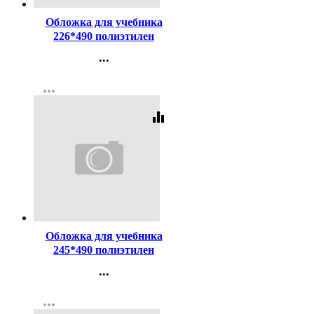
Обложка для учебника
226*490 полиэтилен
150мкм универсальная М
...
арт У 226
Контакты
more_horiz
Регистрация
equalizer
Код:
32697
Обложка для учебника
245*490 полиэтилен
150мкм универсальная М
...
арт У 245
Контакты
more_horiz
Регистрация