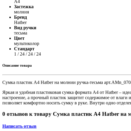
A4
Принтеры, копиры, МФУ
Застежка
Оборудование банковское
молния
Шредеры
Бренд
Hatber
Вид ручки
тесьма
Цвет
мультиколор
Стандарт
1 / 24 / 24 / 24
Описание товара
Сумка пластик А4 Hatber на молнии ручка-тесьма арт.AMn_070
Яркая и удобная пластиковая сумка формата А4 от Hatber – ид
настроение, а прочный пластик защитит содержимое от влаги 
позволяет комфортно носить сумку в руке. Внутри одно отдел
0 отзывов к товару Сумка пластик А4 Hatber на
Написать отзыв