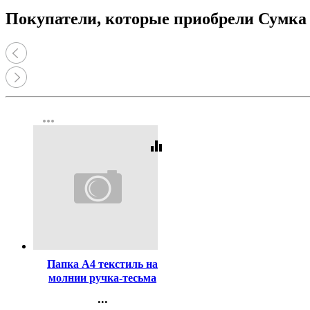
Покупатели, которые приобрели Сумка 
more_horiz
equalizer
Код:
447441
Папка А4 текстиль на
молнии ручка-тесьма
широкая боковинка Оникс
...
Белый котик арт.ПМД 4-20