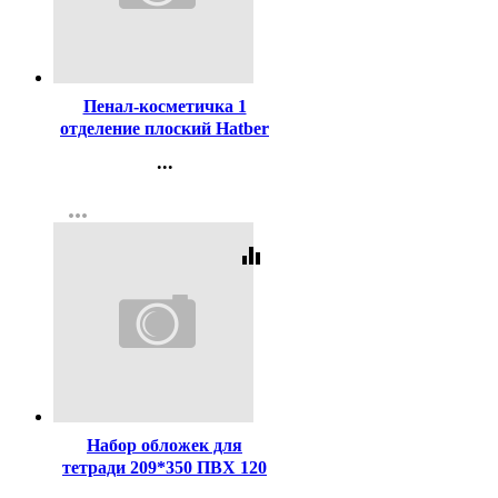
Код:
447648
Пенал-косметичка 1
отделение плоский Hatber
К-поп мягкий 205х110мм
...
арт.NPk_63195
Контакты
more_horiz
Регистрация
equalizer
Код:
445548
Набор обложек для
тетради 209*350 ПВХ 120
мкм 3 штуки в наборе