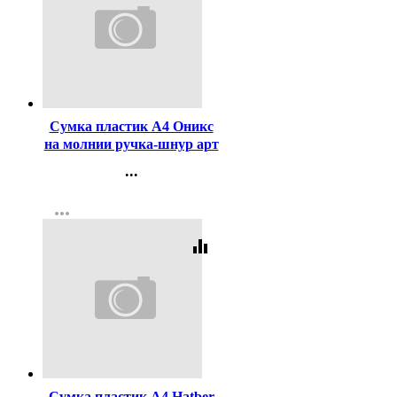
Код:
436979
Сумка пластик А4 Оникс
на молнии ручка-шнур арт
ПТ-15-4 Спортбайк
...
широкая боковинка
Контакты
more_horiz
Регистрация
equalizer
Код:
448855
Сумка пластик А4 Hatber