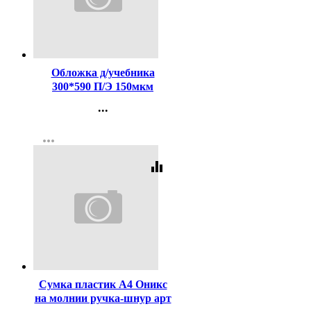
Код:
142759
Обложка д/учебника
300*590 П/Э 150мкм
универсальная М А4 арт У
...
30
Контакты
more_horiz
Регистрация
equalizer
Код:
451511
Сумка пластик А4 Оникс
на молнии ручка-шнур арт