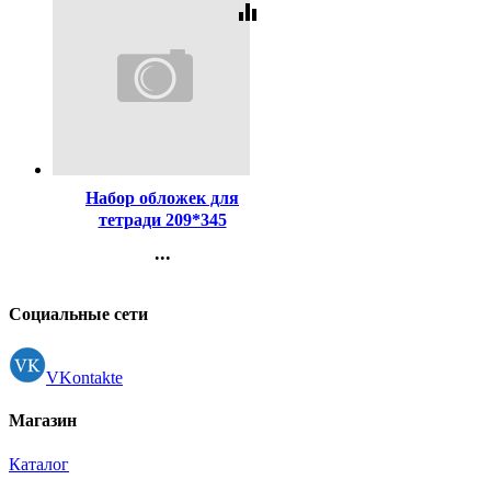
equalizer
Код:
15846
Набор обложек для
тетради 209*345
полиэтилен 50мкм 10 штук
...
в наборе арт Т50-10
Контакты
Регистрация
Социальные сети
VKontakte
Магазин
Каталог