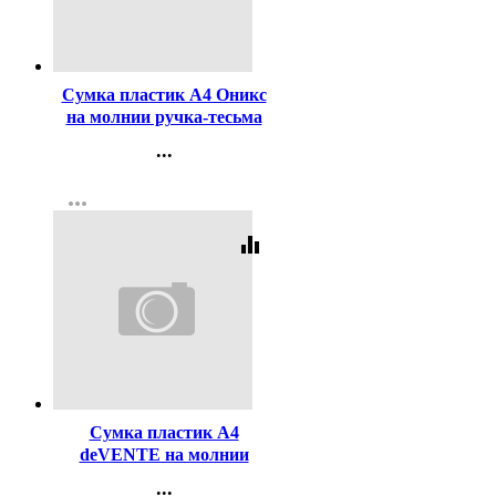
Код:
451508
Сумка пластик А4 Оникс
на молнии ручка-тесьма
арт.ПТ-14-12 Сила футбола
...
широкая боковинка,
Контакты
фольга
more_horiz
Регистрация
equalizer
Код:
445613
Сумка пластик А4
deVENTE на молнии
ручка-тесьма Привет,
...