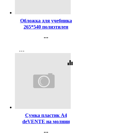
Код:
659
Обложка для учебника
265*540 полиэтилен
150мкм универсальная
...
ПЕТЕРСОН М арт У 265
Контакты
more_horiz
Регистрация
equalizer
Код:
445934
Сумка пластик А4
deVENTE на молнии
ручка-тесьма Парижская
...
девушка (Paris Girl) с
Контакты