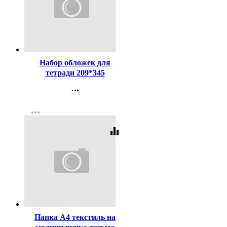
Код:
15848
Набор обложек для
тетради 209*345
полиэтилен 100мкм 10
...
штук в наборе арт Т100-10
Контакты
more_horiz
Регистрация
equalizer
Код:
447440
Папка А4 текстиль на