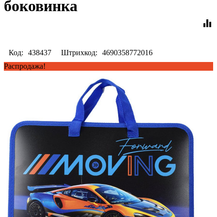
боковинка
equalizer
Код:
438437
Штрихкод:
4690358772016
Распродажа!