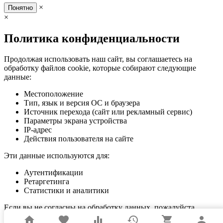
×
Понятно
×
Политика конфиденциальности
Продолжая использовать наш сайт, вы соглашаетесь на
обработку файлов cookie, которые собирают следующие
данные:
Местоположение
Тип, язык и версия ОС и браузера
Источник перехода (сайт или рекламный сервис)
Параметры экрана устройства
IP-адрес
Действия пользователя на сайте
Эти данные используются для:
Аутентификации
Ретаргетинга
Статистики и аналитики
Если вы не согласны на обработку данных, пожалуйста,
покиньте сайт.
home
favorite
equalizer
history
shopping_cart
person