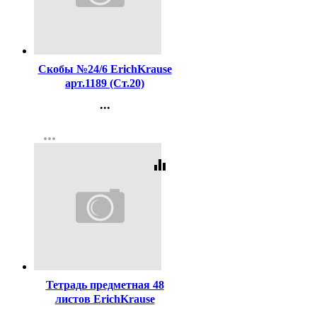
Код:
16204
Скобы №24/6 ErichKrause
арт.1189 (Ст.20)
...
Контакты
more_horiz
Регистрация
equalizer
Код:
446783
Тетрадь предметная 48
листов ErichKrause
Пастель ассорти Русский