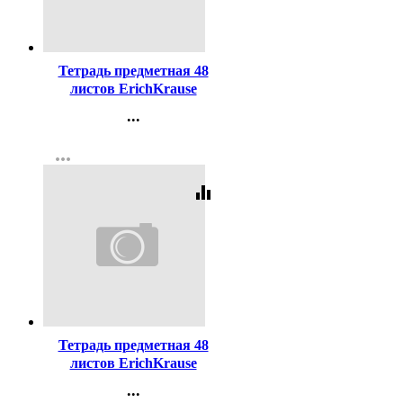
Код:
446791
Тетрадь предметная 48
листов ErichKrause
Пастель ассорти История
...
пластиковая обложка
Контакты
арт.59692
more_horiz
Регистрация
equalizer
Код:
446793
Тетрадь предметная 48
листов ErichKrause
Пастель ассорти
...
Иностранный язык