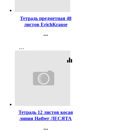
Код:
446789
Тетрадь предметная 48
листов ErichKrause
Пастель ассорти Биология
...
пластиковая обложка
Контакты
арт.59702
more_horiz
Регистрация
equalizer
Код:
410433
Тетрадь 12 листов косая
линия Hatber ЛЕСЯТА
ассорти арт 12Т5В6
...
Контакты