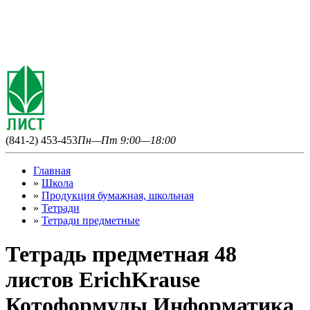
(841-2) 453-453
Пн—Пт 9:00—18:00
Главная
»
Школа
»
Продукция бумажная, школьная
»
Тетради
»
Тетради предметные
Тетрадь предметная 48
листов ErichKrause
Котоформулы Информатика