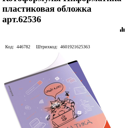
пластиковая обложка
арт.62536
equalizer
Код:
446782
Штрихкод:
4601921625363