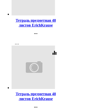
Код:
446773
Тетрадь предметная 48
листов ErichKrause
Котоформулы Алгебра
...
пластиковая обложка
Контакты
арт.62530
more_horiz
Регистрация
equalizer
Код:
446775
Тетрадь предметная 48
листов ErichKrause
Котоформулы Физика
...