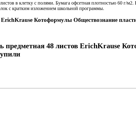
листов в клетку с полями. Бумага офсетная плотностью 60 г/м2.
-блок с кратким изложением школьной программы.
ов ErichKrause Котоформулы Обществознание пласт
дь предметная 48 листов ErichKrause К
купили