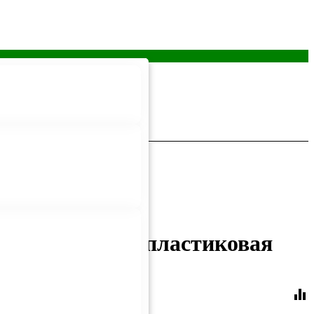
бществознание пластиковая
equalizer