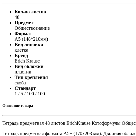
Принтеры, копиры, МФУ
Оборудование банковское
Кол-во листов
Шредеры
48
Предмет
Обществознание
Формат
А5 (148*210мм)
Вид линовки
клетка
Бренд
Erich Krause
Вид обложки
пластик
Тип крепления
скоба
Стандарт
1 / 5 / 100 / 100
Описание товара
Тетрадь предметная 48 листов ErichKrause Котоформулы Общес
Тетрадь предметная формата А5+ (170x203 мм). Двойная облож