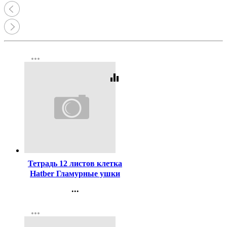
more_horiz
equalizer
Код:
442363
Тетрадь 12 листов клетка
Hatber Гламурные ушки
ассорти арт 12Т5В1
...
Контакты
more_horiz
Регистрация