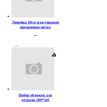
Код:
63329
Линейка 20см пластиковая
прозрачная цв/асс
флюорисцентная
...
Неоновый Кристалл (Neon
Контакты
Crystal) СТАММ
more_horiz
Регистрация
арт.ЛН12,ЛН110
equalizer
Код:
15846
Набор обложек для
тетради 209*345
полиэтилен 50мкм 10 штук