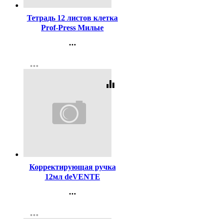
Тетрадь 12 листов клетка
Prof-Press Милые
кошечки-1 цветная
...
мелованная обложка
Контакты
ассорти арт.Т12-3924
more_horiz
Регистрация
equalizer
Код:
121663
Корректирующая ручка
12мл deVENTE
металлический
...
наконечник арт.4061109
Контакты
more_horiz
Регистрация