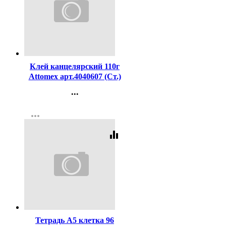
Код:
208590
Клей канцелярский 110г
Attomex арт.4040607 (Ст.)
...
Контакты
more_horiz
Регистрация
equalizer
Код:
290141
Тетрадь А5 клетка 96