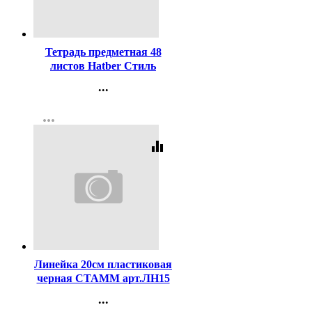
Код:
432880
Тетрадь предметная 48
листов Hatber Стиль
Литература пластиковая
...
обложка
Контакты
арт.48Т5Вd2_31100
more_horiz
Регистрация
equalizer
Код:
63330
Линейка 20см пластиковая
черная СТАММ арт.ЛН15
...