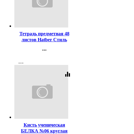
Код:
432884
Тетрадь предметная 48
листов Hatber Стиль
Обществознание
...
пластиковая обложка
Контакты
арт.48Т5Вd1_31098
more_horiz
Регистрация
equalizer
Код:
121325
Кисть ученическая
БЕЛКА №06 круглая