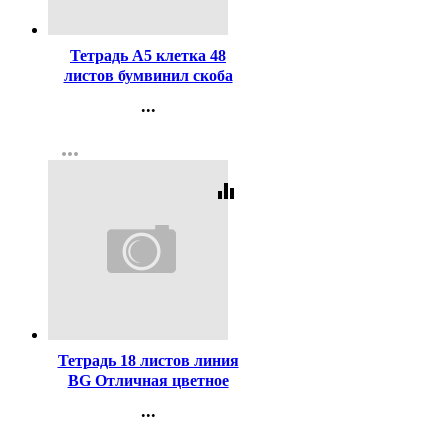
Код:
411885
Тетрадь А5 клетка 48
листов бумвинил скоба
Hatber Металлик Кроко
...
Серебро арт.48Т5бвВ1
Контакты
more_horiz
Регистрация
equalizer
Код:
423127
Тетрадь 18 листов линия
BG Отличная цветное
ассорти арт Т5ск18 11780
...
Контакты