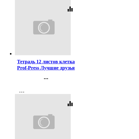
equalizer
Код:
449352
Тетрадь 12 листов клетка
Prof-Press Лучшие друзья
цветная мелованная
...
обложка ассорти арт.12-
Контакты
4670
more_horiz
Регистрация
equalizer